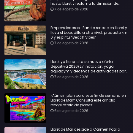
hasta Lloret y reclama la dimisión de
Sílvia Paneque
7 de agosto de 2026
Emprendedoras | Paneto renace en Lloret y
lleva el bocadillo a otro nivel: producto km
0 y espíritu “Beach Vibes”
7 de agosto de 2026
Lloret ya tiene lista su nueva oferta
deportiva 2026/27: natación, yoga,
aquagym y decenas de actividades para
todas las edades
7 de agosto de 2026
¿Aún sin plan para este fin de semana en
Lloret de Mar? Consulta este amplio
recopilatorio de planes:
6 de agosto de 2026
Lloret de Mar despide a Carmen Patilla