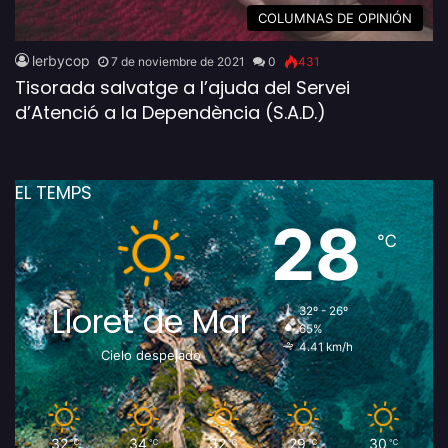
COLUMNAS DE OPINIÓN
lerbycop
7 de noviembre de 2021
0
431
Tisorada salvatge a l’ajuda del Servei
d’Atenció a la Dependència (S.A.D.)
EL TEMPS
28
℃
Lloret de Mar
32º - 26º
65%
4.41 km/h
Cielo despejado
32
34
32
29
30
℃
℃
℃
℃
℃