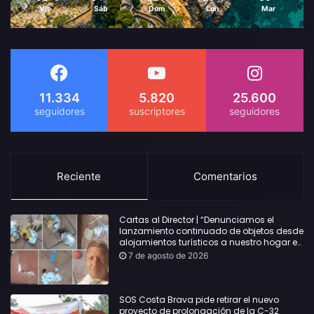
Vie
Sáb
Dom
Lun
Mar
11.334
5.820
25.600
Reciente
Comentarios
Cartas al Director | “Denunciamos el
lanzamiento continuado de objetos desde
alojamientos turísticos a nuestro hogar en
Lloret: Podría haber causado una
7 de agosto de 2026
desgracia”
SOS Costa Brava pide retirar el nuevo
proyecto de prolongación de la C-32