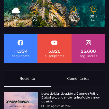
33
32
31
32
30
℃
℃
℃
℃
℃
Jue
Vie
Sáb
Dom
Lun
11.334
5.820
25.600
Reciente
Comentarios
Lloret de Mar despide a Carmen Patilla
Caballero, una mujer entrañable y muy
querida
6 de agosto de 2026