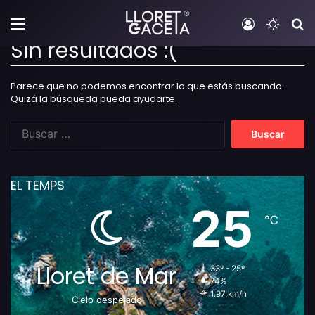
Menú
Iniciar sesi
Switch
B
Sin resultados :(
Parece que no podemos encontrar lo que estás buscando.
Quizá la búsqueda pueda ayudarte.
B
u
s
c
EL TEMPS
a
r
25
:
℃
Lloret de Mar
33º - 25º
74%
1.97 km/h
Cielo despejado