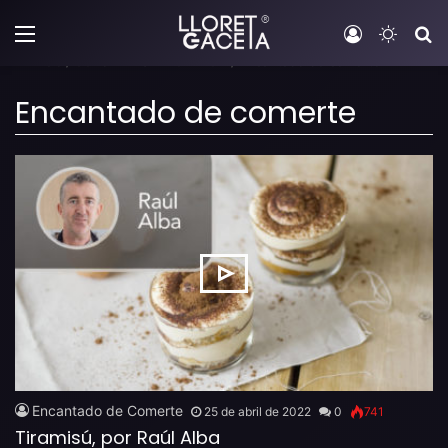
Menú
Iniciar sesi
Switch
B
Inicio
/
COLUMNAS DE OPINIÓN
/
Encantado de comerte
Encantado de comerte
Encantado de Comerte
25 de abril de 2022
0
741
Tiramisú, por Raúl Alba