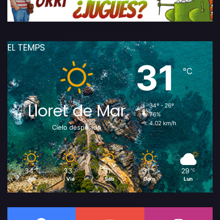
EL TEMPS
31
℃
Lloret de Mar
34º - 26º
76%
4.02 km/h
Cielo despejado
34
33
31
31
29
℃
℃
℃
℃
℃
Jue
Vie
Sáb
Dom
Lun