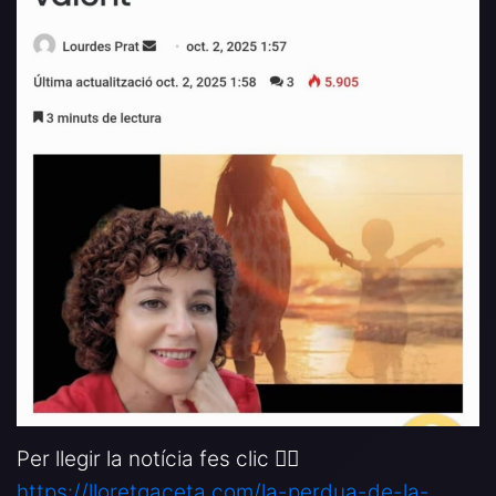
Per llegir la notícia fes clic 👉🏻
https://lloretgaceta.com/la-perdua-de-la-