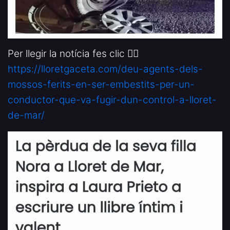
Per llegir la notícia fes clic 👉🏻
https://lloretgaceta.com/deu-agents-dels-
mossos-ferits-en-ser-embestits-per-un-
conductor-que-va-fugir-dun-control-a-lloret-
de-mar/