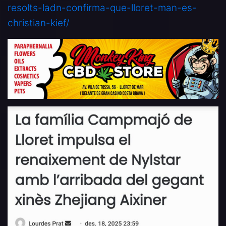
resolts-ladn-confirma-que-lloret-man-es-
christian-kief/