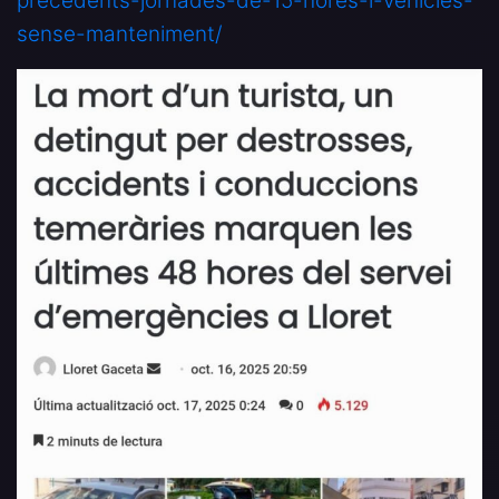
precedents-jornades-de-15-hores-i-vehicles-
sense-manteniment/