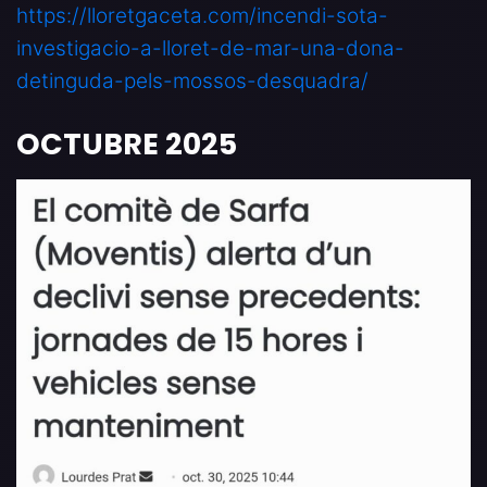
https://lloretgaceta.com/incendi-sota-
investigacio-a-lloret-de-mar-una-dona-
detinguda-pels-mossos-desquadra/
OCTUBRE 2025