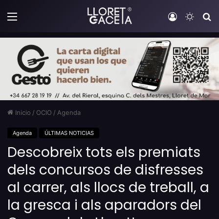
Menú
Iniciar sesi
Switch
B
Inicio
/
OCIO
/
Agenda
Agenda
ÚLTIMAS NOTICIAS
Descobreix tots els premiats
dels concursos de disfresses
al carrer, als llocs de treball, a
la gresca i als aparadors del