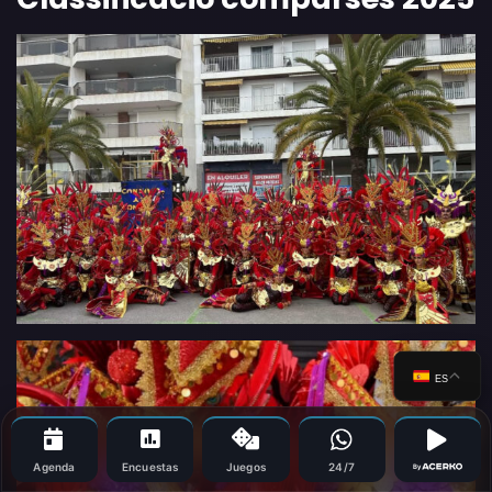
ES
Agenda
Encuestas
Juegos
24/7
By