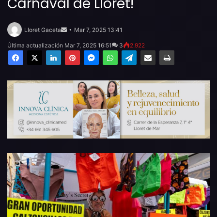
Carnaval de Lloret!
Send
an
Lloret Gaceta
Mar 7, 2025 13:41
email
Última actualización Mar 7, 2025 16:51
3
2.922
Facebook
X
LinkedIn
Pinterest
Messenger
WhatsApp
Telegram
Compartir por email
Imprimir