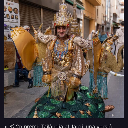
• 🥈 2n premi: Tailàndia al Jardí, una versió