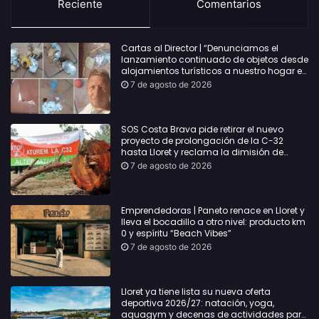
Reciente
Comentarios
Cartas al Director | “Denunciamos el
lanzamiento continuado de objetos desde
alojamientos turísticos a nuestro hogar en
Lloret: Podría haber causado una
7 de agosto de 2026
desgracia”
SOS Costa Brava pide retirar el nuevo
proyecto de prolongación de la C-32
hasta Lloret y reclama la dimisión de
Sílvia Paneque
7 de agosto de 2026
Emprendedoras | Paneto renace en Lloret y
lleva el bocadillo a otro nivel: producto km
0 y espíritu “Beach Vibes”
7 de agosto de 2026
Lloret ya tiene lista su nueva oferta
deportiva 2026/27: natación, yoga,
aquagym y decenas de actividades para