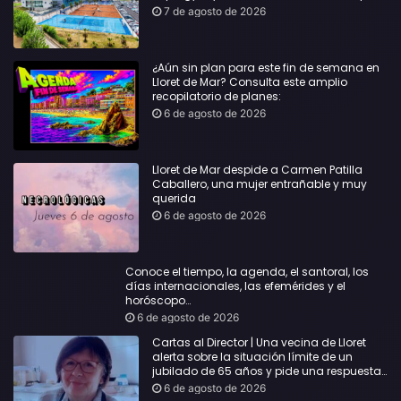
todas las edades
7 de agosto de 2026
¿Aún sin plan para este fin de semana en
Lloret de Mar? Consulta este amplio
recopilatorio de planes:
6 de agosto de 2026
Lloret de Mar despide a Carmen Patilla
Caballero, una mujer entrañable y muy
querida
6 de agosto de 2026
Conoce el tiempo, la agenda, el santoral, los
días internacionales, las efemérides y el
horóscopo…
6 de agosto de 2026
Cartas al Director | Una vecina de Lloret
alerta sobre la situación límite de un
jubilado de 65 años y pide una respuesta
urgente
6 de agosto de 2026