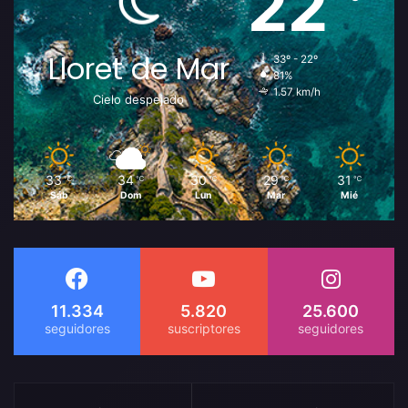
22
Lloret de Mar
33º - 22º
81%
1.57 km/h
Cielo despejado
33
34
30
29
31
℃
℃
℃
℃
℃
Sáb
Dom
Lun
Mar
Mié
11.334
5.820
25.600