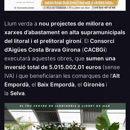
Llum verda a
nou projectes de millora en
xarxes d’abastament en alta supramunicipals
del litoral i el prelitoral gironí
. El
Consorci
d’Aigües Costa Brava Girona
(
CACBGi
)
executarà aquestes obres, que
sumen una
inversió total de 5.015.002,01 euros
(sense
IVA) i que beneficiaran les comarques de l’
Alt
Empordà
, el
Baix Empordà
, el
Gironès
i
la
Selva
.