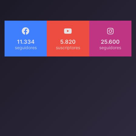
11.334
5.820
25.600