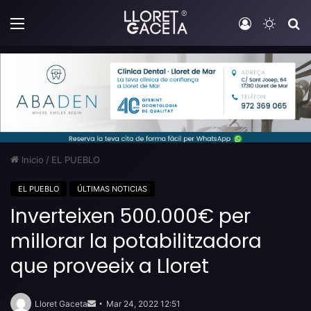
Menú
Iniciar sesi
Switch
B
Inicio
/
EL PUEBLO
EL PUEBLO
ÚLTIMAS NOTICIAS
Inverteixen 500.000€ per
millorar la potabilitzadora
que proveeix a Lloret
Send
an
Lloret Gaceta
Mar 24, 2022 12:51
email