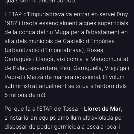
quals se’n financen 50.000.
L’ETAP d’Empuriabrava va entrar en servei l’any
1987 i tracta essencialment aigües superficials
de la conca del riu Muga per a l’abastament en
alta dels municipis de Castelló d’Empúries
(urbanització d’Empuriabrava), Roses,
Cadaqués i Llançà, així com a la Mancomunitat
de Palau-saverdera, Pau, Garriguella, Vilajuïga i
Pedret i Marzà de manera ocasional. El volum
subministrat anualment se situa a l’entorn dels
5 milions de m3.
Pel que fa a l’ETAP de Tossa –
Lloret de Mar
,
s’instal·laran equips amb llum ultraviolada per
disposar de poder germicida a escala local i