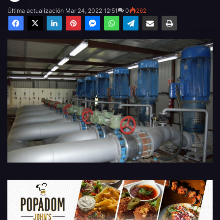
Última actualización Mar 24, 2022 12:51
0
262
Facebook
X
LinkedIn
Pinterest
Messenger
WhatsApp
Telegram
Compartir por email
Imprimir