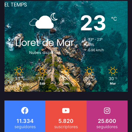
EL TEMPS
23
℃
Lloret de Mar
33º - 23º
81%
0.96 km/h
Nubes dispersas
33
33
32
30
30
℃
℃
℃
℃
℃
Vie
Sáb
Dom
Lun
Mar
11.334
5.820
25.600