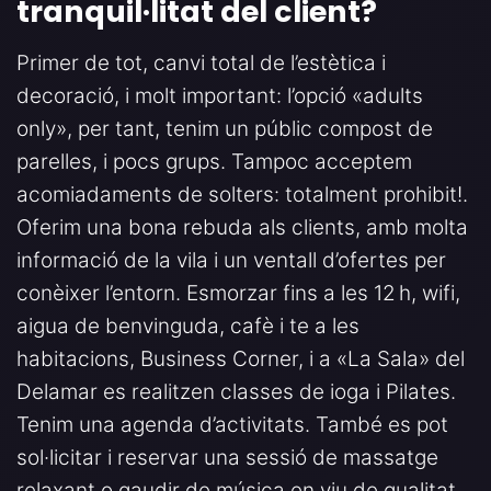
tranquil·litat del client
?
Primer de tot, canvi total de l’estètica i
decoració, i molt important: l’opció «adults
only», per tant, tenim un públic compost de
parelles, i pocs grups. Tampoc acceptem
acomiadaments de solters: totalment prohibit!.
Oferim una bona rebuda als clients, amb molta
informació de la vila i un ventall d’ofertes per
conèixer l’entorn. Esmorzar fins a les 12 h, wifi,
aigua de benvinguda, cafè i te a les
habitacions, Business Corner, i a «La Sala» del
Delamar es realitzen classes de ioga i Pilates.
Tenim una agenda d’activitats. També es pot
sol·licitar i reservar una sessió de massatge
relaxant o gaudir de música en viu de qualitat.