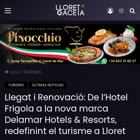
Menú
Iniciar sesi
Switch
B
Inicio
/
TURISMO
TURISMO
ÚLTIMAS NOTICIAS
Llegat i Renovació: De l’Hotel
Frigola a la nova marca
Delamar Hotels & Resorts,
redefinint el turisme a Lloret