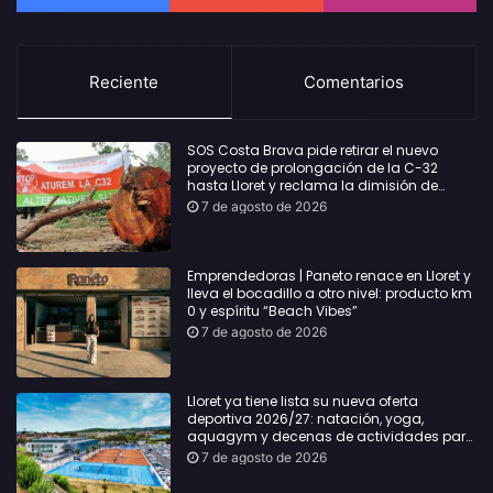
Reciente
Comentarios
SOS Costa Brava pide retirar el nuevo
proyecto de prolongación de la C-32
hasta Lloret y reclama la dimisión de
Sílvia Paneque
7 de agosto de 2026
Emprendedoras | Paneto renace en Lloret y
lleva el bocadillo a otro nivel: producto km
0 y espíritu “Beach Vibes”
7 de agosto de 2026
Lloret ya tiene lista su nueva oferta
deportiva 2026/27: natación, yoga,
aquagym y decenas de actividades para
todas las edades
7 de agosto de 2026