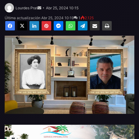
Send
an
Lourdes Prat
Abr 25, 2024 10:15
email
Última actualización Abr 25, 2024 10:19
1
2.125
Facebook
X
LinkedIn
Pinterest
Messenger
WhatsApp
Telegram
Compartir por email
Imprimir