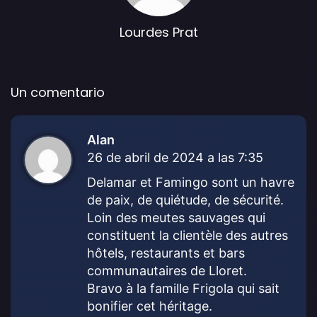
Lourdes Prat
Un comentario
Alan
d
26 de abril de 2024 a las 7:35
i
c
Delamar et Famingo sont un havre
e
de paix, de quiétude, de sécurité.
:
Loin des meutes sauvages qui
constituent la clientèle des autres
hôtels, restaurants et bars
communautaires de Lloret.
Bravo à la famille Frigola qui sait
bonifier cet héritage.