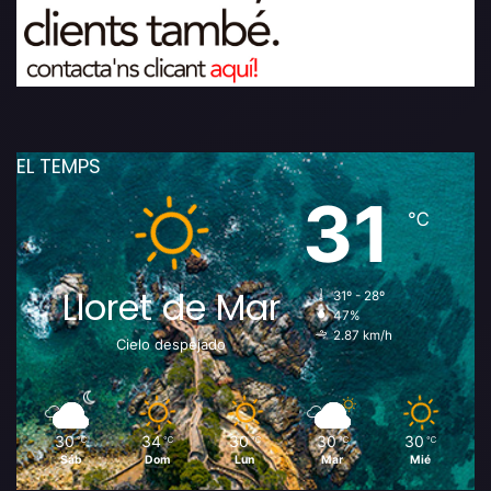
EL TEMPS
31
℃
Lloret de Mar
31º - 28º
47%
2.87 km/h
Cielo despejado
30
34
30
30
30
℃
℃
℃
℃
℃
Sáb
Dom
Lun
Mar
Mié