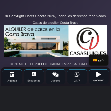
© Copyright Lloret Gaceta 2026, Todos los derechos reservados
Casas de alquiler Costa Brava
ES
CONTACTO
EL PUEBLO
CANAL EMPRESA
GACETA PLAY
SUCESOS
POLÍTICA
TURISMO
DEPORTES
COLUMNAS DE OPINIÓN
OCIO
SALUD
Más secciones
Agenda
Encuestas
Juegos
24/7
By
Facebook
X
YouTube
Vimeo
Instagram