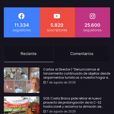
11.334
5.820
25.600
Reciente
Comentarios
Cartas al Director | “Denunciamos el
lanzamiento continuado de objetos desde
alojamientos turísticos a nuestro hogar en
Lloret: Podría haber causado una
7 de agosto de 2026
desgracia”
SOS Costa Brava pide retirar el nuevo
proyecto de prolongación de la C-32
hasta Lloret y reclama la dimisión de
Sílvia Paneque
7 de agosto de 2026