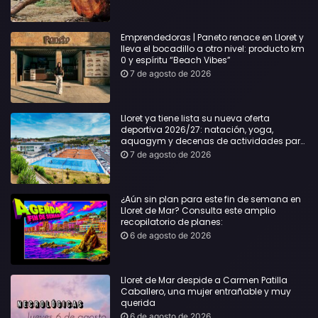
Emprendedoras | Paneto renace en Lloret y
lleva el bocadillo a otro nivel: producto km
0 y espíritu “Beach Vibes”
7 de agosto de 2026
Lloret ya tiene lista su nueva oferta
deportiva 2026/27: natación, yoga,
aquagym y decenas de actividades para
todas las edades
7 de agosto de 2026
¿Aún sin plan para este fin de semana en
Lloret de Mar? Consulta este amplio
recopilatorio de planes:
6 de agosto de 2026
Lloret de Mar despide a Carmen Patilla
Caballero, una mujer entrañable y muy
querida
6 de agosto de 2026