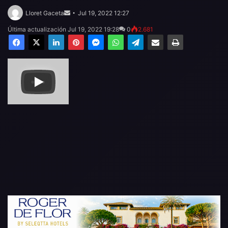
Send
an
Lloret Gaceta
Jul 19, 2022 12:27
email
Última actualización Jul 19, 2022 19:28
0
2.681
Facebook
X
LinkedIn
Pinterest
Messenger
WhatsApp
Telegram
Compartir por email
Imprimir