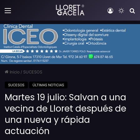
Menú
Iniciar sesi
Switch
B
Inicio
/
SUCESOS
SUCESOS
ÚLTIMAS NOTICIAS
Martes 19 julio: Salvan a una
vecina de Lloret después de
una nueva y rápida
actuación