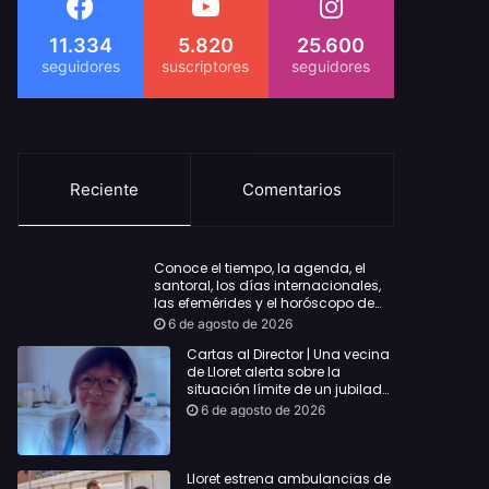
11.334
5.820
25.600
Reciente
Comentarios
Conoce el tiempo, la agenda, el
santoral, los días internacionales,
las efemérides y el horóscopo de
hoy Jueves, 6 de agosto de 2026
6 de agosto de 2026
Cartas al Director | Una vecina
de Lloret alerta sobre la
situación límite de un jubilado
de 65 años y pide una
6 de agosto de 2026
respuesta urgente
Lloret estrena ambulancias de