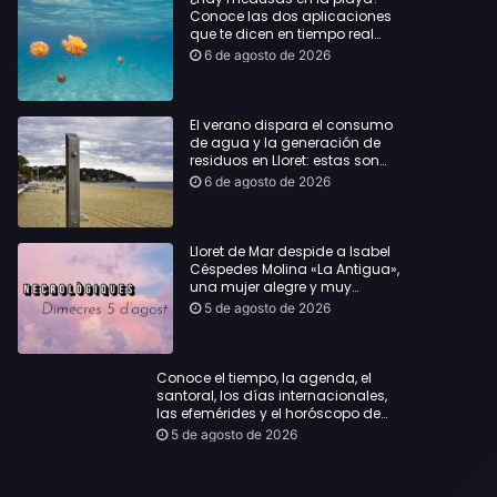
Conoce las dos aplicaciones
que te dicen en tiempo real
dónde bañarte con
6 de agosto de 2026
tranquilidad
El verano dispara el consumo
de agua y la generación de
residuos en Lloret: estas son
las cifras que deja el turismo
6 de agosto de 2026
Lloret de Mar despide a Isabel
Céspedes Molina «La Antigua»,
una mujer alegre y muy
querida en la población
5 de agosto de 2026
Conoce el tiempo, la agenda, el
santoral, los días internacionales,
las efemérides y el horóscopo de
hoy, Miércoles, 5 de agosto de 2026:
5 de agosto de 2026