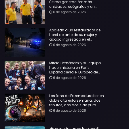
última generación: más
unidades, ecógrafos y un
servicio reforzado las 24 horas
6 de agosto de 2026
Apalean a un restaurador de
Lloret delante de su mujer y
acaba ingresado en el
Hospital Vall d’Hebron
6 de agosto de 2026
Mireia Hernández y su equipo
hacen historia en París:
España cierra el Europeo de
natación artística con ocho
6 de agosto de 2026
medallas
Los fans de Extremoduro tienen
doble cita esta semana: dos
tributos, dos dosis de puro
rock de la mano del Clon
6 de agosto de 2026
Festival y La Jarana
¿Hay medusas en la playa?