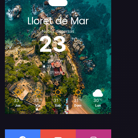
Lloret de Mar
Nubes dispersas
23
℃
33º - 23º
77%
1.01 km/h
33
33
31
31
30
℃
℃
℃
℃
℃
Jue
Vie
Sáb
Dom
Lun