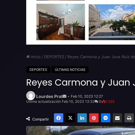
Inicio
/
DEPORTES
/
Reyes Carmona y Juan Jose Ruiz deb
DEPORTES
ÚLTIMAS NOTICIAS
Reyes Carmona y Juan Jo
Send
an
Lourdes Prat
Feb 10, 2023 12:27
email
Última actualización Feb 10, 2023 13:32
0
1.292
Facebook
X
LinkedIn
Pinterest
Messenger
Compartir por email
Compartir