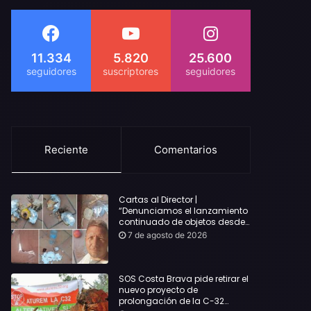
11.334
5.820
25.600
Reciente
Comentarios
Cartas al Director |
“Denunciamos el lanzamiento
continuado de objetos desde
alojamientos turísticos a
7 de agosto de 2026
nuestro hogar en Lloret: Podría
haber causado una
desgracia”
SOS Costa Brava pide retirar el
nuevo proyecto de
prolongación de la C-32