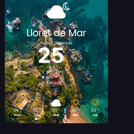
Lloret de Mar
Nubes dispersas
25
℃
34º - 24º
80%
1.99 km/h
34
32
30
30
32
℃
℃
℃
℃
℃
Dom
Lun
Mar
Mié
Jue