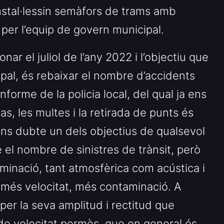
stal·lessin semàfors de trams amb
 per l’equip de govern municipal.
ar el juliol de l’any 2022 i l’objectiu que
pal, és rebaixar el nombre d’accidents
forme de la policia local, del qual ja ens
as, les multes i la retirada de punts és
Sens dubte un dels objectius de qualsevol
 el nombre de sinistres de trànsit, però
minació, tant atmosfèrica com acústica i
 a més velocitat, més contaminació. A
per la seva amplitud i rectitud que
 de velocitat permès, que en general és