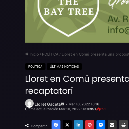
Inicio
/
POLÍTICA
/
Lloret en Comú presenta una proposta 
POLÍTICA
ÚLTIMAS NOTICIAS
Lloret en Comú presenta 
recaptatori
Send
an
Lloret Gaceta
Mar 10, 2022 16:16
email
Última actualización Mar 10, 2022 16:38
1
691
Facebook
X
LinkedIn
Pinterest
Messenger
Compartir por email
Compartir