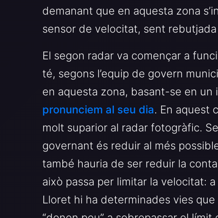
demanant que en aquesta zona s’in
sensor de velocitat, sent rebutjada
El segon radar va començar a funcion
té, segons l’equip de govern munici
en aquesta zona, basant-se en un in
pronunciem al seu dia
. En aquest c
molt suparior al radar fotogràfic. 
governant és reduir al més possible
també hauria de ser reduir la conta
això passa per limitar la velocitat:
Lloret hi ha determinades vies que 
“donen peu” a sobrepassar el límit