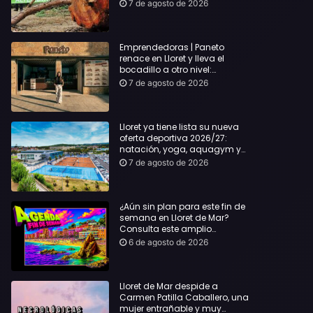
hasta Lloret y reclama la
7 de agosto de 2026
dimisión de Sílvia Paneque
Emprendedoras | Paneto
renace en Lloret y lleva el
bocadillo a otro nivel:
producto km 0 y espíritu
7 de agosto de 2026
“Beach Vibes”
Lloret ya tiene lista su nueva
oferta deportiva 2026/27:
natación, yoga, aquagym y
decenas de actividades para
7 de agosto de 2026
todas las edades
¿Aún sin plan para este fin de
semana en Lloret de Mar?
Consulta este amplio
recopilatorio de planes:
6 de agosto de 2026
Lloret de Mar despide a
Carmen Patilla Caballero, una
mujer entrañable y muy