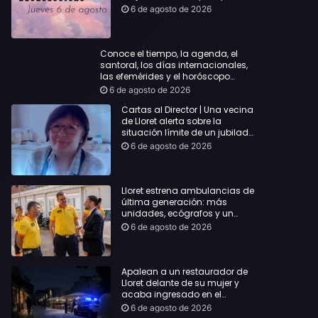
querida
6 de agosto de 2026
Conoce el tiempo, la agenda, el
santoral, los días internacionales,
las efemérides y el horóscopo…
6 de agosto de 2026
Cartas al Director | Una vecina
de Lloret alerta sobre la
situación límite de un jubilado
de 65 años y pide una
6 de agosto de 2026
respuesta urgente
Lloret estrena ambulancias de
última generación: más
unidades, ecógrafos y un
servicio reforzado las 24 horas
6 de agosto de 2026
Apalean a un restaurador de
Lloret delante de su mujer y
acaba ingresado en el
Hospital Vall d’Hebron
6 de agosto de 2026