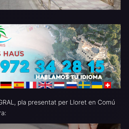
AL, pla presentat per Lloret en Comú
ra: