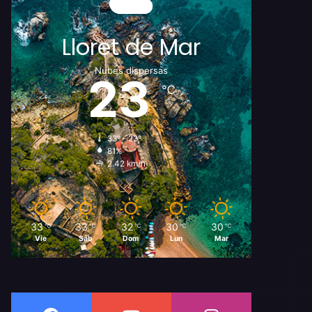
Lloret de Mar
Nubes dispersas
23
℃
33º - 23º
81%
2.42 km/h
33
33
32
30
30
℃
℃
℃
℃
℃
Vie
Sáb
Dom
Lun
Mar