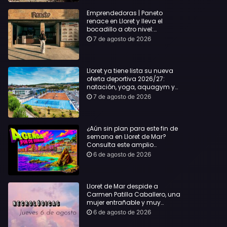
Emprendedoras | Paneto
renace en Lloret y lleva el
bocadillo a otro nivel:
producto km 0 y espíritu
7 de agosto de 2026
“Beach Vibes”
Lloret ya tiene lista su nueva
oferta deportiva 2026/27:
natación, yoga, aquagym y
decenas de actividades para
7 de agosto de 2026
todas las edades
¿Aún sin plan para este fin de
semana en Lloret de Mar?
Consulta este amplio
recopilatorio de planes:
6 de agosto de 2026
Lloret de Mar despide a
Carmen Patilla Caballero, una
mujer entrañable y muy
querida
6 de agosto de 2026