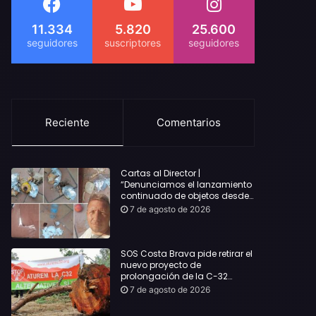
11.334
5.820
25.600
Reciente
Comentarios
Cartas al Director |
“Denunciamos el lanzamiento
continuado de objetos desde
alojamientos turísticos a
7 de agosto de 2026
nuestro hogar en Lloret: Podría
haber causado una
desgracia”
SOS Costa Brava pide retirar el
nuevo proyecto de
prolongación de la C-32
hasta Lloret y reclama la
7 de agosto de 2026
dimisión de Sílvia Paneque