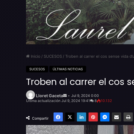
Inicio
/
SUCESOS
/
Troben al carrer el cos sense vida d’
SUCESOS
ÚLTIMAS NOTICIAS
Troben al carrer el cos s
Send
an
Lloret Gaceta
Jul 9, 2024 0:00
email
Última actualización Jul 9, 2024 19:41
8
10.132
Facebook
X
LinkedIn
Pinterest
Messenger
Compartir por email
Compartir