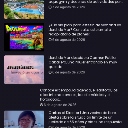
aquagym y decenas de actividades para
todas las edades
7 de agosto de 2026
¿Aún sin plan para este fin de semana en
Lloret de Mar? Consulta este amplio
recopilatorio de planes:
6 de agosto de 2026
Lloret de Mar despide a Carmen Patilla
Caballero, una mujer entrañable y muy
querida
6 de agosto de 2026
Conoce el tiempo, la agenda, el santoral, los
días internacionales, las efemérides y el
horóscopo…
6 de agosto de 2026
Cartas al Director | Una vecina de Lloret
alerta sobre la situación límite de un
jubilado de 65 años y pide una respuesta
urgente
6 de agosto de 2026