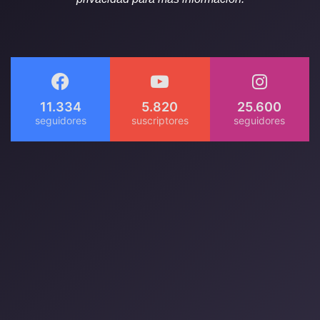
11.334
5.820
25.600