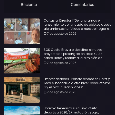
Reciente
Comentarios
Cartas al Director | “Denunciamos el
lanzamiento continuado de objetos desde
alojamientos turísticos a nuestro hogar en
Lloret: Podría haber causado una
7 de agosto de 2026
desgracia”
SOS Costa Brava pide retirar el nuevo
proyecto de prolongación de la C-32
hasta Lloret y reclama la dimisión de
Sílvia Paneque
7 de agosto de 2026
Emprendedoras | Paneto renace en Lloret y
lleva el bocadillo a otro nivel: producto km
0 y espíritu “Beach Vibes”
7 de agosto de 2026
Lloret ya tiene lista su nueva oferta
deportiva 2026/27: natación, yoga,