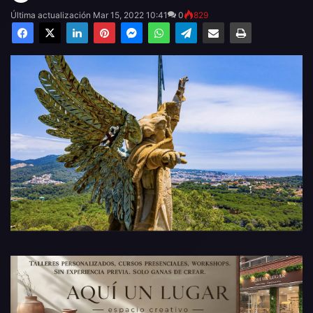
Última actualización Mar 15, 2022 10:41
0
829
Facebook
X
LinkedIn
Pinterest
Messenger
WhatsApp
Telegram
Compartir por email
Imprimir