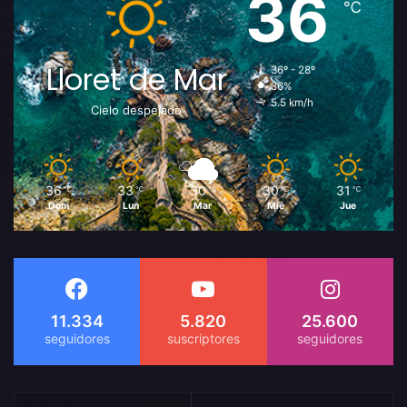
36
℃
Lloret de Mar
36º - 28º
36%
5.5 km/h
Cielo despejado
36
33
30
30
31
℃
℃
℃
℃
℃
Dom
Lun
Mar
Mié
Jue
11.334
5.820
25.600