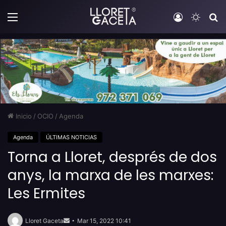
Menú
Iniciar sesi
Switch
B
Inicio
/
OCIO
/
Agenda
Agenda
ÚLTIMAS NOTICIAS
Torna a Lloret, després de dos
anys, la marxa de les marxes:
Les Ermites
Send
an
Lloret Gaceta
Mar 15, 2022 10:41
email