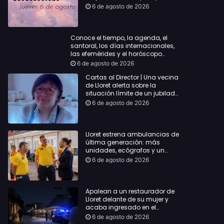
querida
6 de agosto de 2026
Conoce el tiempo, la agenda, el
santoral, los días internacionales,
las efemérides y el horóscopo…
6 de agosto de 2026
Cartas al Director | Una vecina
de Lloret alerta sobre la
situación límite de un jubilado
de 65 años y pide una
6 de agosto de 2026
respuesta urgente
Lloret estrena ambulancias de
última generación: más
unidades, ecógrafos y un
servicio reforzado las 24 horas
6 de agosto de 2026
Apalean a un restaurador de
Lloret delante de su mujer y
acaba ingresado en el
Hospital Vall d’Hebron
6 de agosto de 2026