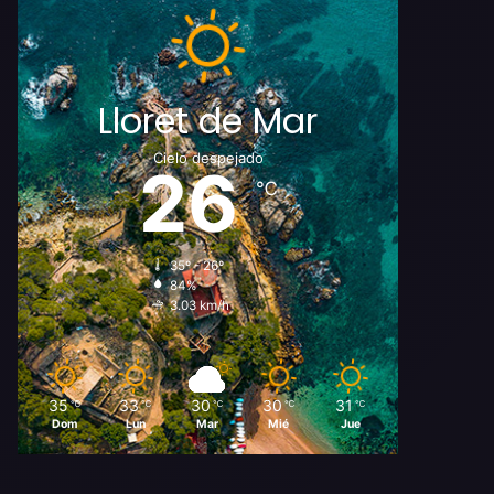
Lloret de Mar
Cielo despejado
26
℃
35º - 26º
84%
3.03 km/h
35
33
30
30
31
℃
℃
℃
℃
℃
Dom
Lun
Mar
Mié
Jue