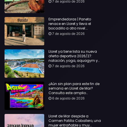
hasta Lloret y reclama la
7 de agosto de 2026
dimisión de Sílvia Paneque
Emprendedoras | Paneto
renace en Lloret y lleva el
bocadillo a otro nivel:
producto km 0 y espíritu
7 de agosto de 2026
“Beach Vibes”
Lloret ya tiene lista su nueva
oferta deportiva 2026/27:
natación, yoga, aquagym y
decenas de actividades para
7 de agosto de 2026
todas las edades
¿Aún sin plan para este fin de
semana en Lloret de Mar?
Consulta este amplio
recopilatorio de planes:
6 de agosto de 2026
Lloret de Mar despide a
Carmen Patilla Caballero, una
mujer entrañable y muy