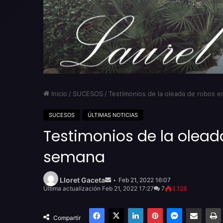
Inicio
/
SUCESOS
/
Testimonios de la oleada de robos e
SUCESOS
ÚLTIMAS NOTICIAS
Testimonios de la olead
semana
Send
an
Lloret Gaceta
Feb 21, 2022 16:07
email
Última actualización Feb 21, 2022 17:27
7
3.128
Facebook
X
LinkedIn
Pinterest
Messenger
Compartir por email
Compartir