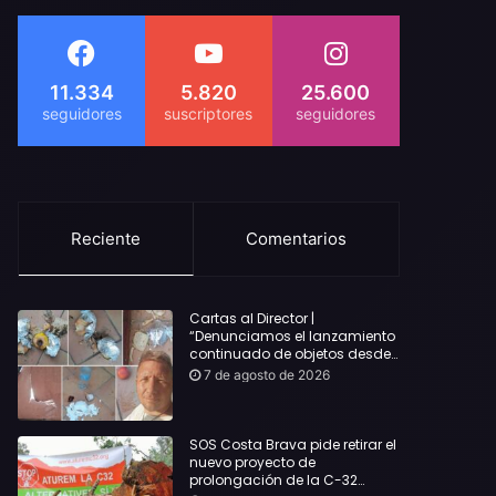
11.334
5.820
25.600
Reciente
Comentarios
Cartas al Director |
“Denunciamos el lanzamiento
continuado de objetos desde
alojamientos turísticos a
7 de agosto de 2026
nuestro hogar en Lloret: Podría
haber causado una
desgracia”
SOS Costa Brava pide retirar el
nuevo proyecto de
prolongación de la C-32