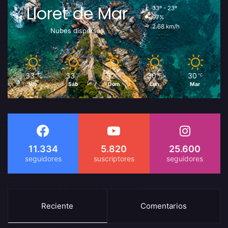
Lloret de Mar
33º - 23º
97%
2.68 km/h
Nubes dispersas
33
33
32
30
30
℃
℃
℃
℃
℃
Vie
Sáb
Dom
Lun
Mar
11.334
5.820
25.600
Reciente
Comentarios