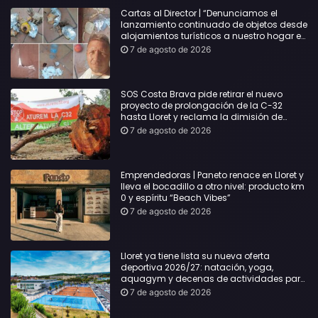
Cartas al Director | “Denunciamos el
lanzamiento continuado de objetos desde
alojamientos turísticos a nuestro hogar en
Lloret: Podría haber causado una
7 de agosto de 2026
desgracia”
SOS Costa Brava pide retirar el nuevo
proyecto de prolongación de la C-32
hasta Lloret y reclama la dimisión de
Sílvia Paneque
7 de agosto de 2026
Emprendedoras | Paneto renace en Lloret y
lleva el bocadillo a otro nivel: producto km
0 y espíritu “Beach Vibes”
7 de agosto de 2026
Lloret ya tiene lista su nueva oferta
deportiva 2026/27: natación, yoga,
aquagym y decenas de actividades para
todas las edades
7 de agosto de 2026