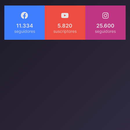
11.334
5.820
25.600