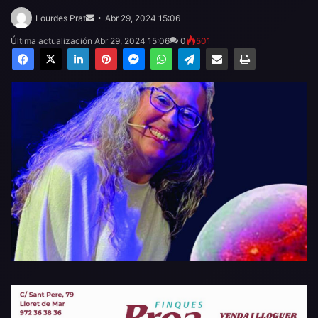
Send
an
Lourdes Prat
Abr 29, 2024 15:06
email
Última actualización Abr 29, 2024 15:06
0
501
Facebook
X
LinkedIn
Pinterest
Messenger
WhatsApp
Telegram
Compartir por email
Imprimir