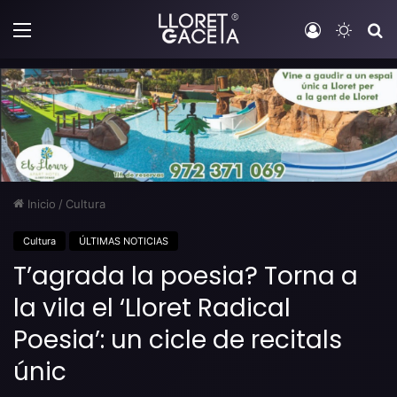
Menú
Iniciar sesi
Switch
B
Inicio
/
Cultura
Cultura
ÚLTIMAS NOTICIAS
T’agrada la poesia? Torna a
la vila el ‘Lloret Radical
Poesia’: un cicle de recitals
únic