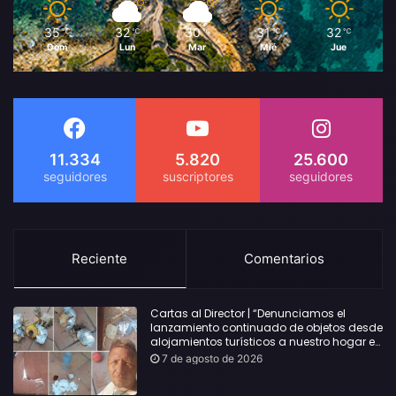
35
32
30
31
32
℃
℃
℃
℃
℃
Dom
Lun
Mar
Mié
Jue
11.334
5.820
25.600
Reciente
Comentarios
Cartas al Director | “Denunciamos el
lanzamiento continuado de objetos desde
alojamientos turísticos a nuestro hogar en
Lloret: Podría haber causado una
7 de agosto de 2026
desgracia”