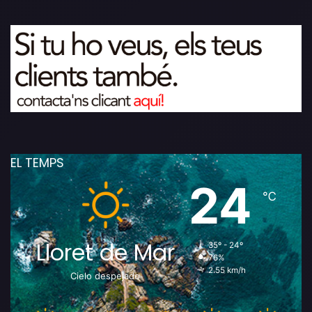
EL TEMPS
24
℃
Lloret de Mar
35º - 24º
76%
2.55 km/h
Cielo despejado