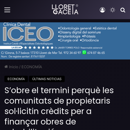
Menú
Iniciar sesi
Switch
B
Inicio
/
ECONOMÍA
ECONOMÍA
ÚLTIMAS NOTICIAS
S’obre el termini perquè les
comunitats de propietaris
sol·licitin crèdits per a
finançar obres de