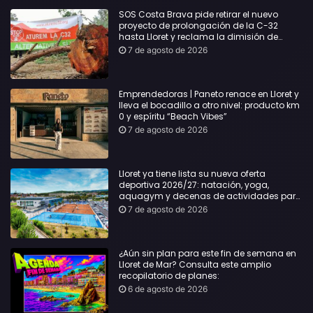
SOS Costa Brava pide retirar el nuevo
proyecto de prolongación de la C-32
hasta Lloret y reclama la dimisión de
Sílvia Paneque
7 de agosto de 2026
Emprendedoras | Paneto renace en Lloret y
lleva el bocadillo a otro nivel: producto km
0 y espíritu “Beach Vibes”
7 de agosto de 2026
Lloret ya tiene lista su nueva oferta
deportiva 2026/27: natación, yoga,
aquagym y decenas de actividades para
todas las edades
7 de agosto de 2026
¿Aún sin plan para este fin de semana en
Lloret de Mar? Consulta este amplio
recopilatorio de planes:
6 de agosto de 2026