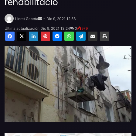
rehabilitació
Send
an
Lloret Gaceta
Dic 9, 2021 12:53
email
Última actualización Dic 9, 2021 13:24
0
979
Facebook
X
LinkedIn
Pinterest
Messenger
WhatsApp
Telegram
Compartir por email
Imprimir