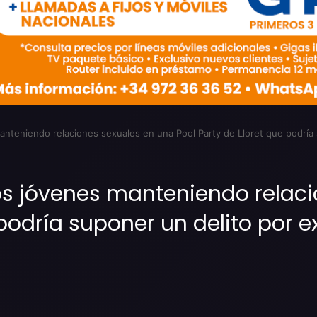
manteniendo relaciones sexuales en una Pool Party de Lloret que podría
 dos jóvenes manteniendo relac
 podría suponer un delito por 
Imprimir