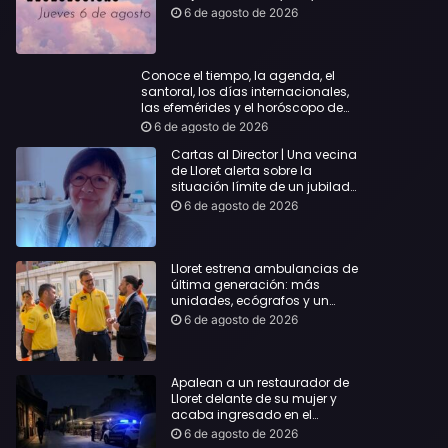
querida
6 de agosto de 2026
Conoce el tiempo, la agenda, el
santoral, los días internacionales,
las efemérides y el horóscopo de
hoy Jueves, 6 de agosto de 2026
6 de agosto de 2026
Cartas al Director | Una vecina
de Lloret alerta sobre la
situación límite de un jubilado
de 65 años y pide una
6 de agosto de 2026
respuesta urgente
Lloret estrena ambulancias de
última generación: más
unidades, ecógrafos y un
servicio reforzado las 24 horas
6 de agosto de 2026
Apalean a un restaurador de
Lloret delante de su mujer y
acaba ingresado en el
Hospital Vall d’Hebron
6 de agosto de 2026