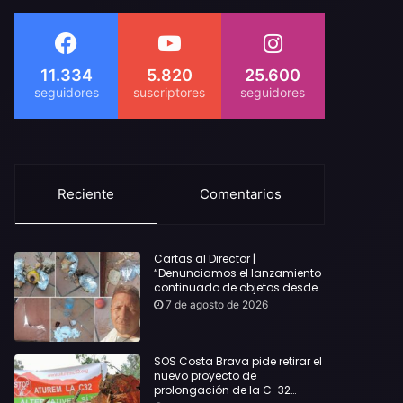
11.334
5.820
25.600
Reciente
Comentarios
Cartas al Director |
“Denunciamos el lanzamiento
continuado de objetos desde
alojamientos turísticos a
7 de agosto de 2026
nuestro hogar en Lloret: Podría
haber causado una
desgracia”
SOS Costa Brava pide retirar el
nuevo proyecto de
prolongación de la C-32