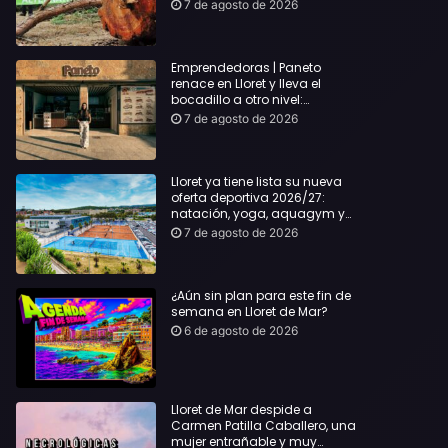
hasta Lloret y reclama la
7 de agosto de 2026
dimisión de Sílvia Paneque
Emprendedoras | Paneto
renace en Lloret y lleva el
bocadillo a otro nivel:
producto km 0 y espíritu
7 de agosto de 2026
“Beach Vibes”
Lloret ya tiene lista su nueva
oferta deportiva 2026/27:
natación, yoga, aquagym y
decenas de actividades para
7 de agosto de 2026
todas las edades
¿Aún sin plan para este fin de
semana en Lloret de Mar?
6 de agosto de 2026
Lloret de Mar despide a
Carmen Patilla Caballero, una
mujer entrañable y muy