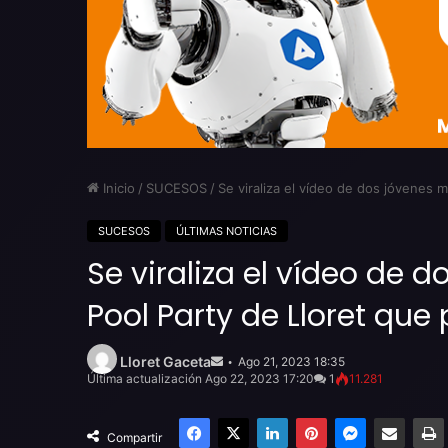
Inicio
/
SUCESOS
/
Se viraliza el vídeo de dos jóvenes 
SUCESOS
ÚLTIMAS NOTICIAS
Se viraliza el vídeo de
Pool Party de Lloret que
Send
an
Lloret Gaceta
Ago 21, 2023 18:35
email
Última actualización Ago 22, 2023 17:20
1
11.281
Facebook
X
LinkedIn
Pinterest
Messenger
Compartir por email
Compartir