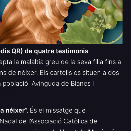
dis QR) de quatre testimonis
a la malaltia greu de la seva filla fins a
ans de néixer. Els cartells es situen a dos
a població: Avinguda de Blanes i
a néixer”.
És el missatge que
adal de l’Associació Catòlica de