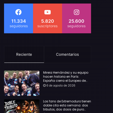
11.334
5.820
25.600
Reciente
Comentarios
Mireia Hernández y su equipo
hacen historia en París:
España cierra el Europeo de
natación artística con ocho
6 de agosto de 2026
medallas
Los fans de Extremoduro tienen
doble cita esta semana: dos
tributos, dos dosis de puro