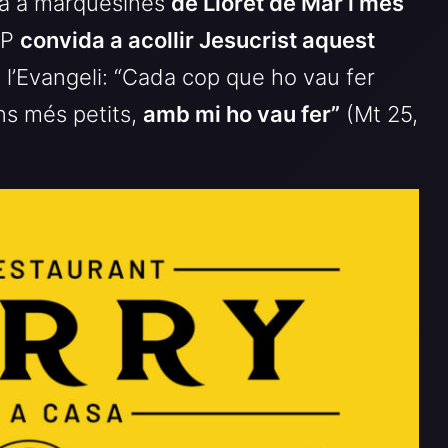
da a marquesines
de Lloret de Mar i més
CdP
convida a acollir Jesucrist aquest
 l’Evangeli: “Cada cop que ho vau fer
ns més petits,
amb mi ho vau fer”
(Mt 25,