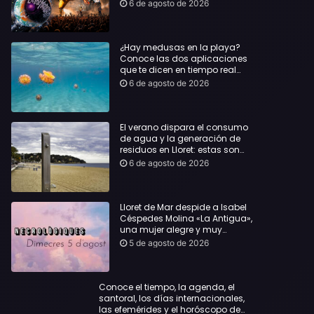
rock de la mano del Clon
6 de agosto de 2026
Festival y La Jarana
¿Hay medusas en la playa?
Conoce las dos aplicaciones
que te dicen en tiempo real
dónde bañarte con
6 de agosto de 2026
tranquilidad
El verano dispara el consumo
de agua y la generación de
residuos en Lloret: estas son
las cifras que deja el turismo
6 de agosto de 2026
Lloret de Mar despide a Isabel
Céspedes Molina «La Antigua»,
una mujer alegre y muy
querida en la población
5 de agosto de 2026
Conoce el tiempo, la agenda, el
santoral, los días internacionales,
las efemérides y el horóscopo de