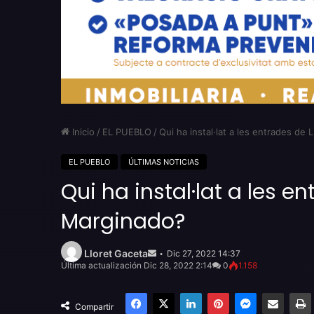
Inicio
/
EL PUEBLO
/
Qui ha instal·lat a les entrades de
EL PUEBLO
ÚLTIMAS NOTICIAS
Qui ha instal·lat a les 
Marginado?
Send
an
Lloret Gaceta
Dic 27, 2022 14:37
email
Última actualización Dic 28, 2022 2:14
0
1.158
Facebook
X
LinkedIn
Pinterest
Messenger
Compartir por email
Compartir