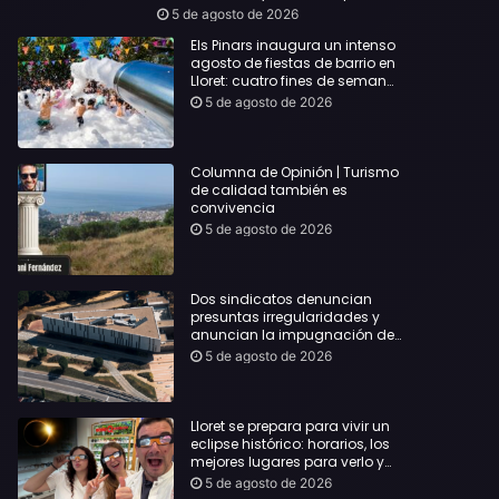
hoy, Miércoles, 5 de agosto de 2026:
5 de agosto de 2026
Els Pinars inaugura un intenso
agosto de fiestas de barrio en
Lloret: cuatro fines de semana
consecutivos con paradas en
5 de agosto de 2026
El Molí, Mas Romeu y Fenals
Columna de Opinión | Turismo
de calidad también es
convivencia
5 de agosto de 2026
Dos sindicatos denuncian
presuntas irregularidades y
anuncian la impugnación del
convenio laboral del personal
5 de agosto de 2026
del Ayuntamiento de Lloret
Lloret se prepara para vivir un
eclipse histórico: horarios, los
mejores lugares para verlo y
cómo proteger tus ojos
5 de agosto de 2026