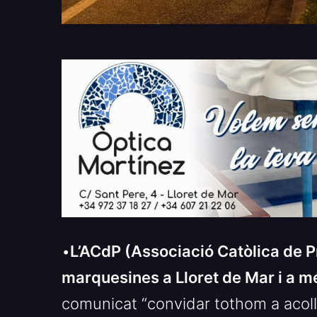
•
L’ACdP (
Associació Catòlica de 
marquesines a Lloret de Mar i a m
comunicat “convidar tothom a acoll