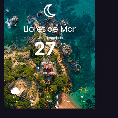
Lloret de Mar
Cielo despejado
27
℃
33º - 26º
77%
1.89 km/h
33
32
31
32
30
℃
℃
℃
℃
℃
Jue
Vie
Sáb
Dom
Lun