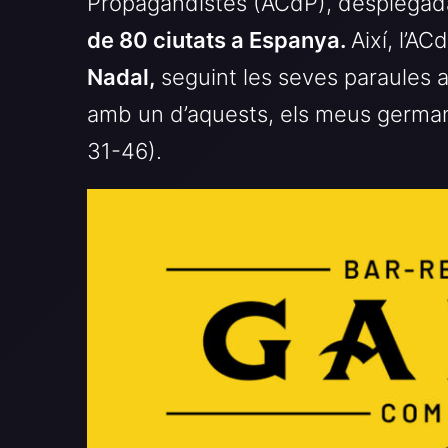
Propagandistes (ACdP), desplega
de 80 ciutats a Espanya.
Així, l’A
Nadal,
seguint les seves paraules a
amb un d’aquests, els meus germa
31-46).