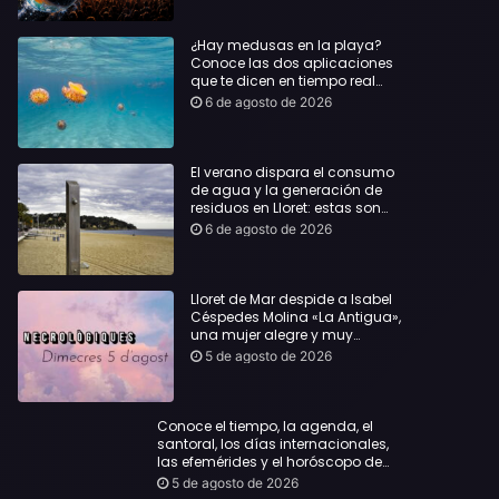
¿Hay medusas en la playa?
Conoce las dos aplicaciones
que te dicen en tiempo real
dónde bañarte con
6 de agosto de 2026
tranquilidad
El verano dispara el consumo
de agua y la generación de
residuos en Lloret: estas son
las cifras que deja el turismo
6 de agosto de 2026
Lloret de Mar despide a Isabel
Céspedes Molina «La Antigua»,
una mujer alegre y muy
querida en la población
5 de agosto de 2026
Conoce el tiempo, la agenda, el
santoral, los días internacionales,
las efemérides y el horóscopo de
hoy, Miércoles, 5 de agosto de 2026:
5 de agosto de 2026