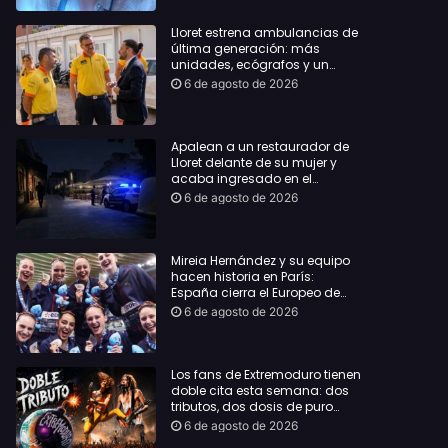
Lloret estrena ambulancias de
última generación: más
unidades, ecógrafos y un
servicio reforzado las 24 horas
6 de agosto de 2026
Apalean a un restaurador de
Lloret delante de su mujer y
acaba ingresado en el
Hospital Vall d’Hebron
6 de agosto de 2026
Mireia Hernández y su equipo
hacen historia en París:
España cierra el Europeo de
natación artística con ocho
6 de agosto de 2026
medallas
Los fans de Extremoduro tienen
doble cita esta semana: dos
tributos, dos dosis de puro
rock de la mano del Clon
6 de agosto de 2026
Festival y La Jarana