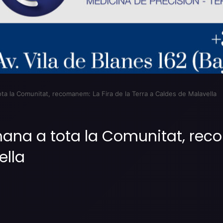
ota la Comunitat, recomanem: La Fira de la Terra a Caldes de Malavella
mana a tota la Comunitat, rec
ella
Imprimir