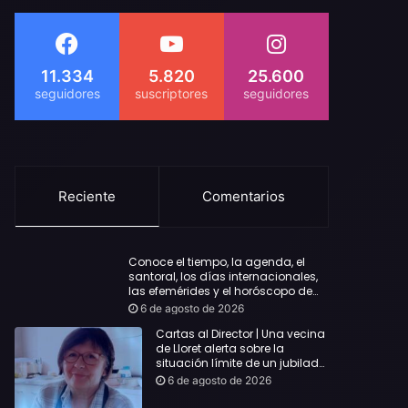
11.334
5.820
25.600
Reciente
Comentarios
Conoce el tiempo, la agenda, el
santoral, los días internacionales,
las efemérides y el horóscopo de
hoy Jueves, 6 de agosto de 2026
6 de agosto de 2026
Cartas al Director | Una vecina
de Lloret alerta sobre la
situación límite de un jubilado
de 65 años y pide una
6 de agosto de 2026
respuesta urgente