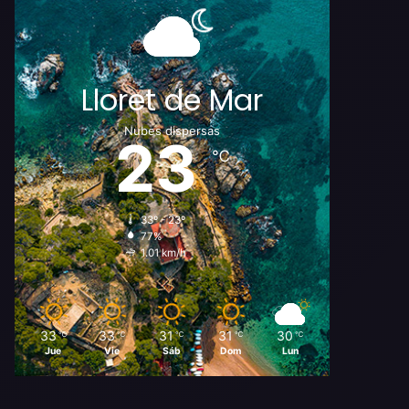
Lloret de Mar
Nubes dispersas
23
℃
33º - 23º
77%
1.01 km/h
33
33
31
31
30
℃
℃
℃
℃
℃
Jue
Vie
Sáb
Dom
Lun