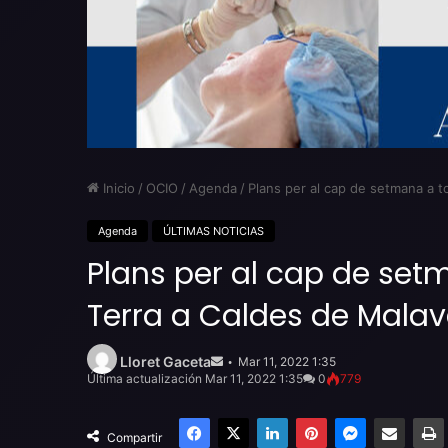
Inicio
/
OCIO
/
Agenda
/
Plans per al cap de setmana a t
Agenda
ÚLTIMAS NOTICIAS
Plans per al cap de set
Terra a Caldes de Malav
Send
an
Lloret Gaceta
Mar 11, 2022 1:35
email
Última actualización Mar 11, 2022 1:35
0
779
Facebook
X
LinkedIn
Pinterest
Messenger
Compartir por email
Compartir