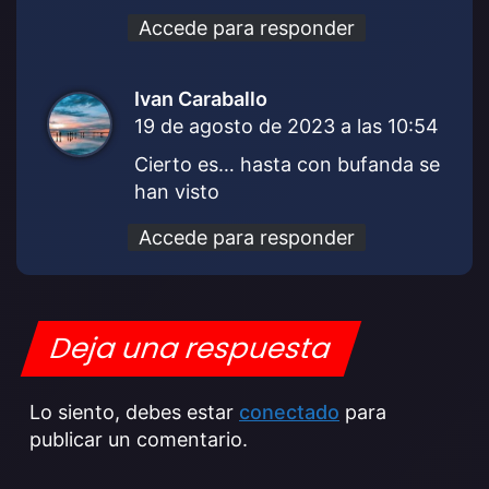
Accede para responder
Ivan Caraballo
d
19 de agosto de 2023 a las 10:54
i
c
Cierto es… hasta con bufanda se
e
han visto
:
Accede para responder
Deja una respuesta
Lo siento, debes estar
conectado
para
publicar un comentario.