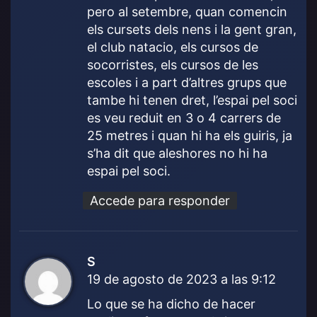
pero al setembre, quan comencin
els cursets dels nens i la gent gran,
el club natacio, els cursos de
socorristes, els cursos de les
escoles i a part d’altres grups que
tambe hi tenen dret, l’espai pel soci
es veu reduit en 3 o 4 carrers de
25 metres i quan hi ha els guiris, ja
s’ha dit que aleshores no hi ha
espai pel soci.
Accede para responder
S
d
19 de agosto de 2023 a las 9:12
i
c
Lo que se ha dicho de hacer
e