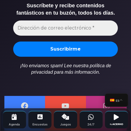
Suscríbete y recibe contenidos
fantásticos en tu buzón, todos los días.
¡No enviamos spam! Lee nuestra política de
privacidad para más información.
ES
11.334
5.820
25.600
Agenda
Encuestas
Juegos
24/7
By