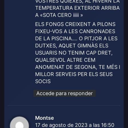
VOSTRES QUIEXES, AL HIVERN LA
TEMPERATURA EXTERIOR ARRIBA
A «SOTA CERO iiiii »
ELS FONGS CREIXENT A PILONS
FIXEU-VOS A LES CANRONADES
DE LA PISCINA…. O PITJOR A LES
DUTXES, AQUET GIMNÀS ELS
USUARIS NO TENIM CAP DRET,
QUALSEVOL ALTRE CEM
ANOMENAT DE SEGONA, TE MÉS I
MILLOR SERVEIS PER ELS SEUS
SOCIS
Accede para responder
Montse
d
17 de agosto de 2023 a las 16:50
i