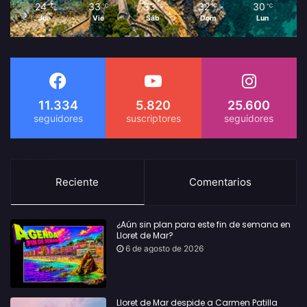
24
33
33
32
30
℃
℃
℃
℃
℃
Jue
Vie
Sáb
Dom
Lun
11.334
5.820
25.600
Reciente
Comentarios
¿Aún sin plan para este fin de semana en
Lloret de Mar?
6 de agosto de 2026
Lloret de Mar despide a Carmen Patilla