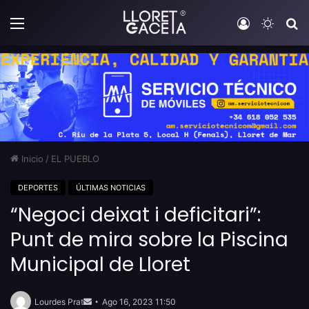
Menú
Iniciar sesi
Switch
B
Inicio
/
EL PUEBLO
DEPORTES
ÚLTIMAS NOTICIAS
“Negoci deixat i deficitari”:
Punt de mira sobre la Piscina
Municipal de Lloret
Send
an
Lourdes Prat
Ago 16, 2023 11:50
email