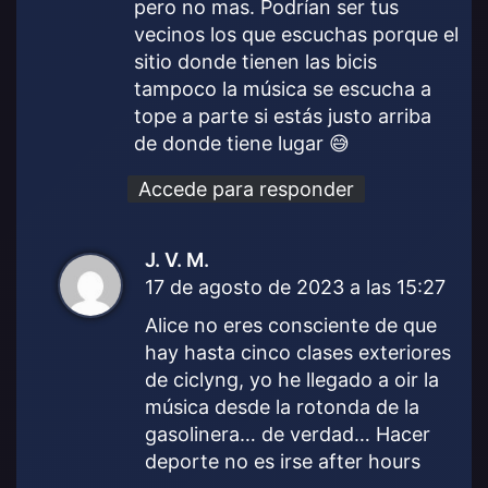
pero no mas. Podrían ser tus
vecinos los que escuchas porque el
sitio donde tienen las bicis
tampoco la música se escucha a
tope a parte si estás justo arriba
de donde tiene lugar 😅
Accede para responder
J. V. M.
d
17 de agosto de 2023 a las 15:27
i
c
Alice no eres consciente de que
e
hay hasta cinco clases exteriores
:
de ciclyng, yo he llegado a oir la
música desde la rotonda de la
gasolinera… de verdad… Hacer
deporte no es irse after hours