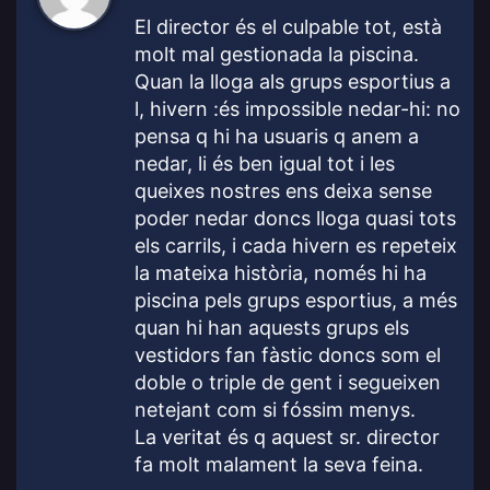
c
El director és el culpable tot, està
e
molt mal gestionada la piscina.
:
Quan la lloga als grups esportius a
l, hivern :és impossible nedar-hi: no
pensa q hi ha usuaris q anem a
nedar, li és ben igual tot i les
queixes nostres ens deixa sense
poder nedar doncs lloga quasi tots
els carrils, i cada hivern es repeteix
la mateixa història, només hi ha
piscina pels grups esportius, a més
quan hi han aquests grups els
vestidors fan fàstic doncs som el
doble o triple de gent i segueixen
netejant com si fóssim menys.
La veritat és q aquest sr. director
fa molt malament la seva feina.