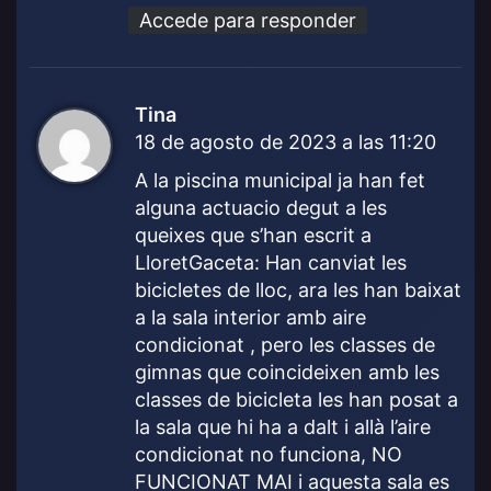
Accede para responder
Tina
d
18 de agosto de 2023 a las 11:20
i
c
A la piscina municipal ja han fet
e
alguna actuacio degut a les
:
queixes que s’han escrit a
LloretGaceta: Han canviat les
bicicletes de lloc, ara les han baixat
a la sala interior amb aire
condicionat , pero les classes de
gimnas que coincideixen amb les
classes de bicicleta les han posat a
la sala que hi ha a dalt i allà l’aire
condicionat no funciona, NO
FUNCIONAT MAI i aquesta sala es