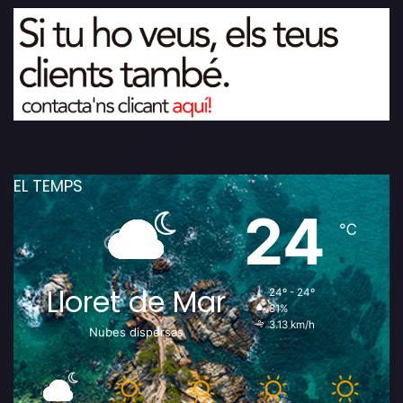
EL TEMPS
24
℃
Lloret de Mar
24º - 24º
81%
3.13 km/h
Nubes dispersas