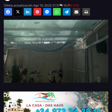
Última actualización Ago 19, 2023 21:51
10
3.336
Facebook
X
LinkedIn
Pinterest
Messenger
WhatsApp
Telegram
Compartir por email
Imprimir