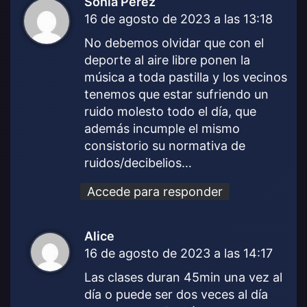
Sonia Perez
d
16 de agosto de 2023 a las 13:18
i
c
No debemos olvidar que con el
e
deporte al aire libre ponen la
:
música a toda pastilla y los vecinos
tenemos que estar sufriendo un
ruido molesto todo el día, que
además incumple el mismo
consistorio su normativa de
ruidos/decibelios…
Accede para responder
Alice
d
16 de agosto de 2023 a las 14:17
i
c
Las clases duran 45min una vez al
e
día o puede ser dos veces al día
: