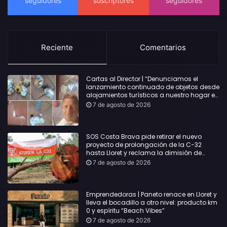
Reciente
Comentarios
Cartas al Director | “Denunciamos el
lanzamiento continuado de objetos desde
alojamientos turísticos a nuestro hogar en
Lloret: Podría haber causado una
7 de agosto de 2026
desgracia”
SOS Costa Brava pide retirar el nuevo
proyecto de prolongación de la C-32
hasta Lloret y reclama la dimisión de
Sílvia Paneque
7 de agosto de 2026
Emprendedoras | Paneto renace en Lloret y
lleva el bocadillo a otro nivel: producto km
0 y espíritu “Beach Vibes”
7 de agosto de 2026