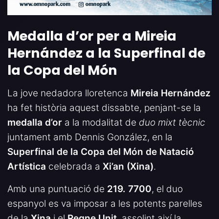
Medalla d’or per a Mireia
Hernández a la Superfinal de
la Copa del Món
La jove nedadora lloretenca
Mireia Hernández
ha fet història aquest dissabte, penjant-se la
medalla d’or
a la modalitat de
duo mixt tècnic
juntament amb Dennis González, en la
Superfinal de la Copa del Món de Natació
Artística
celebrada a
Xi’an (Xina)
.
Amb una puntuació de
219. 7700
, el duo
espanyol es va imposar a les potents parelles
de la
Xina
i el
Regne Unit
, assolint així la