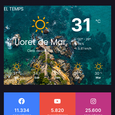
EL TEMPS
31
℃
Lloret de Mar
32º - 26º
74%
5.81 km/h
Cielo despejado
31
34
32
29
30
℃
℃
℃
℃
℃
Vie
Sáb
Dom
Lun
Mar
11.334
5.820
25.600