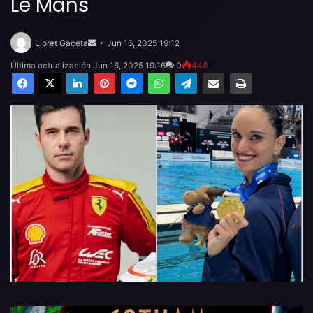
Le Mans
Send
an
Lloret Gaceta
Jun 16, 2025 19:12
email
Última actualización Jun 16, 2025 19:16
0
446
Facebook
X
LinkedIn
Pinterest
Messenger
WhatsApp
Telegram
Compartir por email
Imprimir