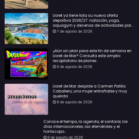
Lloret ya tiene lista su nueva oferta
deportiva 2026/27: natación, yoga,
aquagym y decenas de actividades para
todas las edades
7 de agosto de 2026
¿Aún sin plan para este fin de semana en
Lloret de Mar? Consulta este amplio
recopilatorio de planes:
6 de agosto de 2026
Lloret de Mar despide a Carmen Patilla
Caballero, una mujer entrañable y muy
querida
6 de agosto de 2026
Conoce el tiempo, la agenda, el santoral, los
días internacionales, las efemérides y el
horóscopo…
6 de agosto de 2026