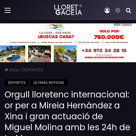
Menú
Iniciar sesi
Switch
B
Inicio
/
DEPORTES
DEPORTES
ÚLTIMAS NOTICIAS
Orgull lloretenc internacional:
or per a Mireia Hernández a
Xina i gran actuació de
Miguel Molina amb les 24h de