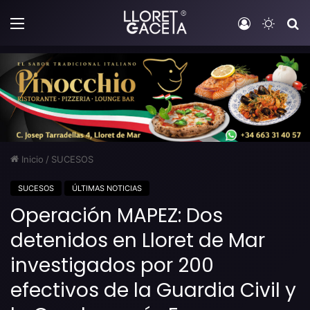
Menú
Iniciar sesi
Switch
B
Inicio
/
SUCESOS
SUCESOS
ÚLTIMAS NOTICIAS
Operación MAPEZ: Dos
detenidos en Lloret de Mar
investigados por 200
efectivos de la Guardia Civil y