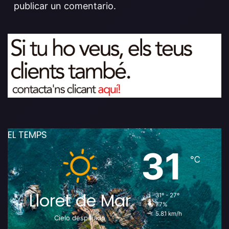
publicar un comentario.
EL TEMPS
31
℃
Lloret de Mar
31º - 27º
77%
5.81 km/h
Cielo despejado