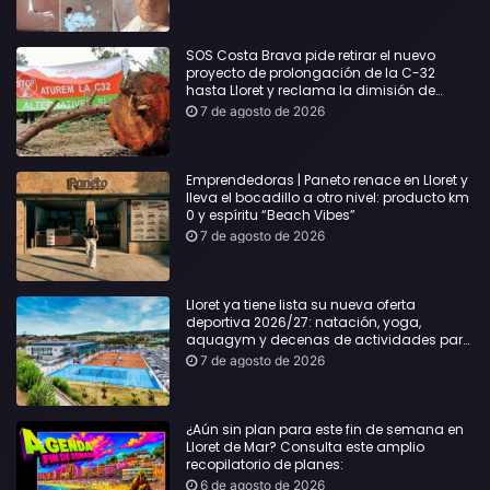
desgracia”
SOS Costa Brava pide retirar el nuevo
proyecto de prolongación de la C-32
hasta Lloret y reclama la dimisión de
Sílvia Paneque
7 de agosto de 2026
Emprendedoras | Paneto renace en Lloret y
lleva el bocadillo a otro nivel: producto km
0 y espíritu “Beach Vibes”
7 de agosto de 2026
Lloret ya tiene lista su nueva oferta
deportiva 2026/27: natación, yoga,
aquagym y decenas de actividades para
todas las edades
7 de agosto de 2026
¿Aún sin plan para este fin de semana en
Lloret de Mar? Consulta este amplio
recopilatorio de planes:
6 de agosto de 2026