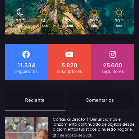
30
34
32
29
30
℃
℃
℃
℃
℃
Vie
Sáb
Dom
Lun
Mar
11.334
5.820
25.600
Reciente
Comentarios
Cartas al Director | “Denunciamos el
lanzamiento continuado de objetos desde
alojamientos turísticos a nuestro hogar en
Lloret: Podría haber causado una
7 de agosto de 2026