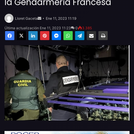
la Gendarmería Francesa
Send
an
Lloret Gaceta
Ene 11, 2023 11:19
email
Última actualización Ene 11, 2023 11:23
0
3.385
Facebook
X
LinkedIn
Pinterest
Messenger
WhatsApp
Telegram
Compartir por email
Imprimir