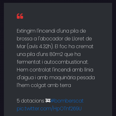
Extingim l'incendi d'una pila de
brossa a l'abocador de Lloret de
Mar (avís 4.32h). El foc ha cremat
una pila d'uns 80m2 que ha
fermentat i autocombustionat.
Hem controlat l'incendi amb línia
d'aigua i amb maquinària pesada
l'hem colgat amb terra
5 dotacions 🚒
#bomberscat
pic.twitter.com/HpOTnf269U