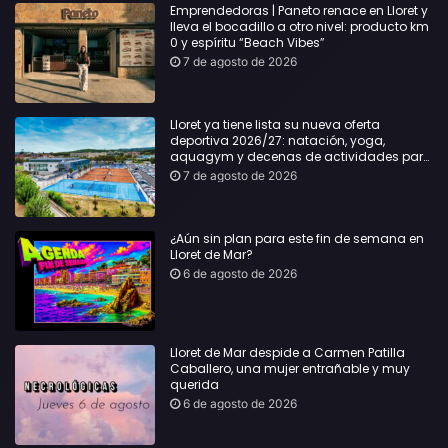
Emprendedoras | Paneto renace en Lloret y
lleva el bocadillo a otro nivel: producto km
0 y espíritu “Beach Vibes”
7 de agosto de 2026
Lloret ya tiene lista su nueva oferta
deportiva 2026/27: natación, yoga,
aquagym y decenas de actividades para
todas las edades
7 de agosto de 2026
¿Aún sin plan para este fin de semana en
Lloret de Mar?
6 de agosto de 2026
Lloret de Mar despide a Carmen Patilla
Caballero, una mujer entrañable y muy
querida
6 de agosto de 2026