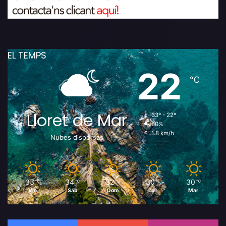
EL TEMPS
22
℃
Lloret de Mar
33º - 22º
80%
1.8 km/h
Nubes dispersas
33
34
32
30
30
℃
℃
℃
℃
℃
Vie
Sáb
Dom
Lun
Mar