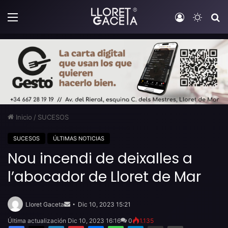
Menú
Iniciar sesi
Switch
B
Inicio
/
SUCESOS
SUCESOS
ÚLTIMAS NOTICIAS
Nou incendi de deixalles a
l’abocador de Lloret de Mar
Send
an
Lloret Gaceta
Dic 10, 2023 15:21
email
Última actualización Dic 10, 2023 16:16
0
1.135
Facebook
X
LinkedIn
Pinterest
Messenger
WhatsApp
Telegram
Compartir por email
Imprimir