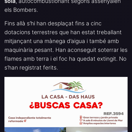
sola
, autocombustionant segons assenyalen
els Bombers.
Fins allà s’hi han desplaçat fins a cinc
dotacions terrestres que han estat treballant
mitjançant una mànega d’aigua i també amb
maquinària pesant. Han aconseguit soterrar les
flames amb terra i el foc ha quedat extingit. No
s’han registrat ferits.