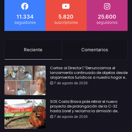
11.334
5.820
25.600
Reciente
Comentarios
Cartas al Director | “Denunciamos el
lanzamiento continuado de objetos desde
alojamientos turísticos a nuestro hogar en
Lloret: Podría haber causado una
7 de agosto de 2026
desgracia”
SOS Costa Brava pide retirar el nuevo
proyecto de prolongación de la C-32
hasta Lloret y reclama la dimisión de
Sílvia Paneque
7 de agosto de 2026