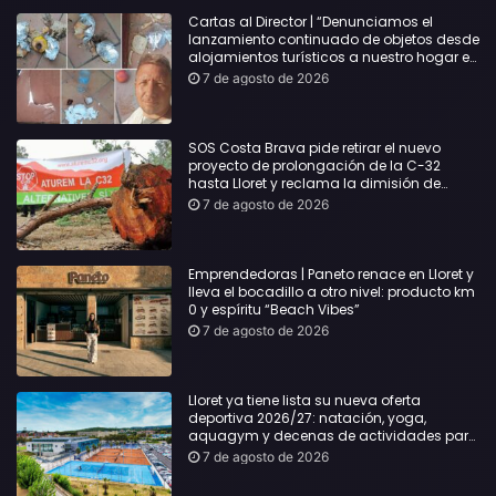
Cartas al Director | “Denunciamos el
lanzamiento continuado de objetos desde
alojamientos turísticos a nuestro hogar en
Lloret: Podría haber causado una
7 de agosto de 2026
desgracia”
SOS Costa Brava pide retirar el nuevo
proyecto de prolongación de la C-32
hasta Lloret y reclama la dimisión de
Sílvia Paneque
7 de agosto de 2026
Emprendedoras | Paneto renace en Lloret y
lleva el bocadillo a otro nivel: producto km
0 y espíritu “Beach Vibes”
7 de agosto de 2026
Lloret ya tiene lista su nueva oferta
deportiva 2026/27: natación, yoga,
aquagym y decenas de actividades para
todas las edades
7 de agosto de 2026