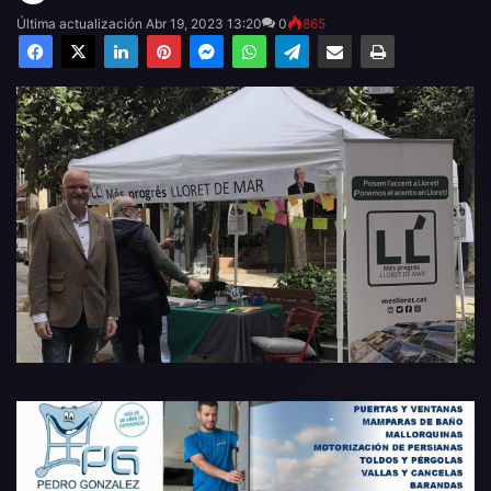
Última actualización Abr 19, 2023 13:20
0
865
Facebook
X
LinkedIn
Pinterest
Messenger
WhatsApp
Telegram
Compartir por email
Imprimir