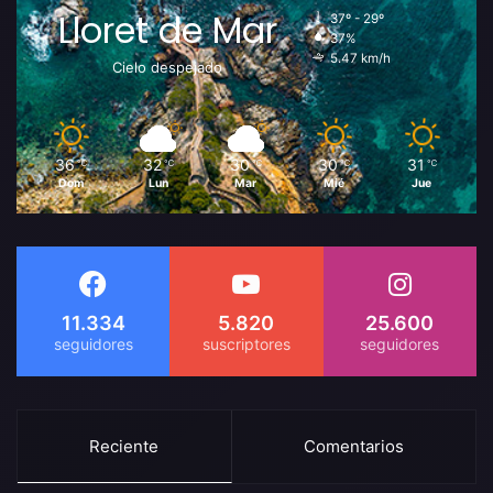
Lloret de Mar
37º - 29º
37%
5.47 km/h
Cielo despejado
36
32
30
30
31
℃
℃
℃
℃
℃
Dom
Lun
Mar
Mié
Jue
11.334
5.820
25.600
Reciente
Comentarios