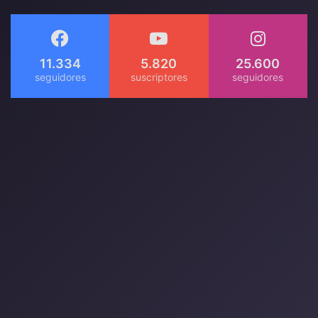
11.334
5.820
25.600