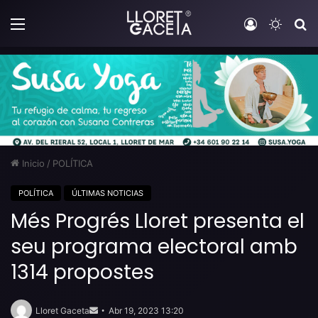
Menú
Iniciar sesi
Switch
B
Inicio
/
POLÍTICA
POLÍTICA
ÚLTIMAS NOTICIAS
Més Progrés Lloret presenta el
seu programa electoral amb
1314 propostes
Send
an
Lloret Gaceta
Abr 19, 2023 13:20
email