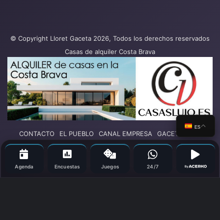
© Copyright Lloret Gaceta 2026, Todos los derechos reservados
Casas de alquiler Costa Brava
ES
CONTACTO
EL PUEBLO
CANAL EMPRESA
GACETA PLAY
SUCESOS
POLÍTICA
TURISMO
DEPORTES
COLUMNAS DE OPINIÓN
OCIO
SALUD
Más secciones
Agenda
Encuestas
Juegos
24/7
By
Facebook
X
YouTube
Vimeo
Instagram