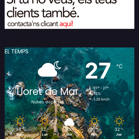
EL TEMPS
27
℃
Lloret de Mar
27º - 27º
72%
1.39 km/h
Nubes dispersas
34
32
30
30
32
℃
℃
℃
℃
℃
Dom
Lun
Mar
Mié
Jue