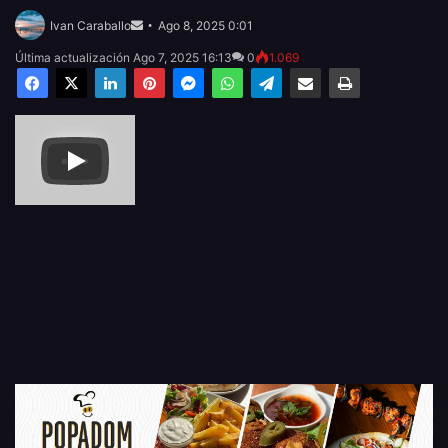
Send
an
Ivan Caraballo
Ago 8, 2025 0:01
email
Última actualización Ago 7, 2025 16:13
0
1.069
Facebook
X
LinkedIn
Pinterest
Messenger
WhatsApp
Telegram
Compartir por email
Imprimir