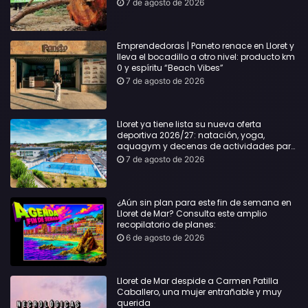
Sílvia Paneque
7 de agosto de 2026
Emprendedoras | Paneto renace en Lloret y
lleva el bocadillo a otro nivel: producto km
0 y espíritu “Beach Vibes”
7 de agosto de 2026
Lloret ya tiene lista su nueva oferta
deportiva 2026/27: natación, yoga,
aquagym y decenas de actividades para
todas las edades
7 de agosto de 2026
¿Aún sin plan para este fin de semana en
Lloret de Mar? Consulta este amplio
recopilatorio de planes:
6 de agosto de 2026
Lloret de Mar despide a Carmen Patilla
Caballero, una mujer entrañable y muy
querida