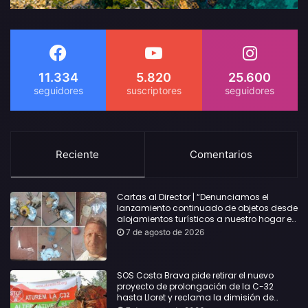
11.334
5.820
25.600
Reciente
Comentarios
Cartas al Director | “Denunciamos el
lanzamiento continuado de objetos desde
alojamientos turísticos a nuestro hogar en
Lloret: Podría haber causado una
7 de agosto de 2026
desgracia”
SOS Costa Brava pide retirar el nuevo
proyecto de prolongación de la C-32
hasta Lloret y reclama la dimisión de