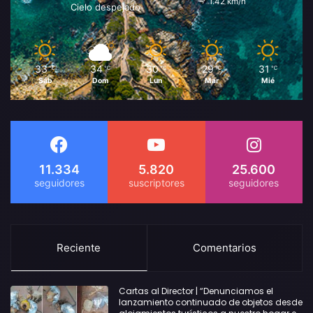
1.42 km/h
Cielo despejado
33
34
30
29
31
℃
℃
℃
℃
℃
Sáb
Dom
Lun
Mar
Mié
11.334
5.820
25.600
Reciente
Comentarios
Cartas al Director | “Denunciamos el
lanzamiento continuado de objetos desde