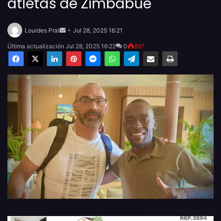
atletas de Zimbabue
Send
an
Lourdes Prat
Jul 28, 2025 16:21
email
Última actualización Jul 28, 2025 16:22
0
897
Facebook
X
LinkedIn
Pinterest
Messenger
WhatsApp
Telegram
Compartir por email
Imprimir