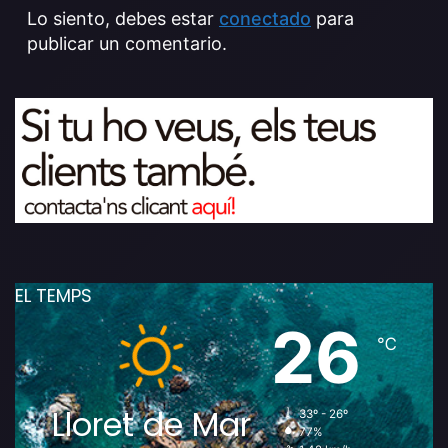
Lo siento, debes estar
conectado
para
publicar un comentario.
EL TEMPS
26
℃
Lloret de Mar
33º - 26º
77%