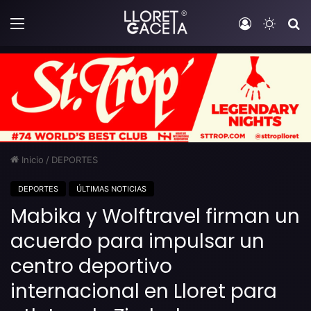
Menú
Iniciar sesi
Switch
B
Inicio
/
DEPORTES
DEPORTES
ÚLTIMAS NOTICIAS
Mabika y Wolftravel firman un
acuerdo para impulsar un
centro deportivo
internacional en Lloret para