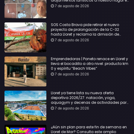
alojamientos turísticos a nuestro hogar en
Lloret: Podría haber causado una
7 de agosto de 2026
desgracia”
SOS Costa Brava pide retirar el nuevo
proyecto de prolongación de la C-32
hasta Lloret y reclama la dimisión de
Sílvia Paneque
7 de agosto de 2026
Emprendedoras | Paneto renace en Lloret y
lleva el bocadillo a otro nivel: producto km
0 y espíritu “Beach Vibes”
7 de agosto de 2026
Lloret ya tiene lista su nueva oferta
deportiva 2026/27: natación, yoga,
aquagym y decenas de actividades para
todas las edades
7 de agosto de 2026
¿Aún sin plan para este fin de semana en
Lloret de Mar? Consulta este amplio