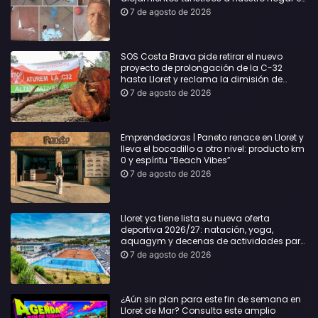
Lloret: Podría haber causado una
7 de agosto de 2026
desgracia”
SOS Costa Brava pide retirar el nuevo
proyecto de prolongación de la C-32
hasta Lloret y reclama la dimisión de
Sílvia Paneque
7 de agosto de 2026
Emprendedoras | Paneto renace en Lloret y
lleva el bocadillo a otro nivel: producto km
0 y espíritu “Beach Vibes”
7 de agosto de 2026
Lloret ya tiene lista su nueva oferta
deportiva 2026/27: natación, yoga,
aquagym y decenas de actividades para
todas las edades
7 de agosto de 2026
¿Aún sin plan para este fin de semana en
Lloret de Mar? Consulta este amplio