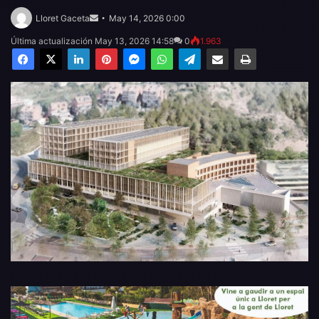
Send
an
Lloret Gaceta
May 14, 2026 0:00
email
Última actualización May 13, 2026 14:58
0
1.963
Facebook
X
LinkedIn
Pinterest
Messenger
WhatsApp
Telegram
Compartir por email
Imprimir