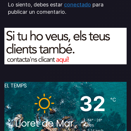
Lo siento, debes estar
conectado
para
publicar un comentario.
EL TEMPS
32
℃
Lloret de Mar
34º - 28º
50%
2.24 km/h