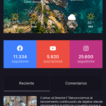
Cielo despejado
31
34
30
30
30
℃
℃
℃
℃
℃
Sáb
Dom
Lun
Mar
Mié
11.334
5.820
25.600
Reciente
Comentarios
Cartas al Director | “Denunciamos el
lanzamiento continuado de objetos desde
alojamientos turísticos a nuestro hogar en