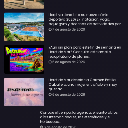
Lloret ya tiene lista su nueva oferta
deportiva 2026/27: natación, yoga,
aquagym y decenas de actividades para
todas las edades
7 de agosto de 2026
¿Aún sin plan para este fin de semana en
Lloret de Mar? Consulta este amplio
recopilatorio de planes:
6 de agosto de 2026
Lloret de Mar despide a Carmen Patilla
Caballero, una mujer entrañable y muy
querida
6 de agosto de 2026
Conoce el tiempo, la agenda, el santoral, los
días internacionales, las efemérides y el
horóscopo…
6 de agosto de 2026