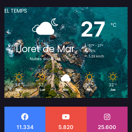
EL TEMPS
27
℃
Lloret de Mar
27º - 27º
72%
1.39 km/h
Nubes dispersas
34
32
30
30
32
℃
℃
℃
℃
℃
Dom
Lun
Mar
Mié
Jue
11.334
5.820
25.600