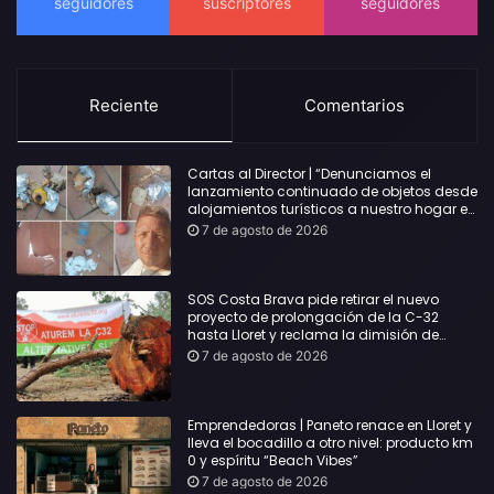
Reciente
Comentarios
Cartas al Director | “Denunciamos el
lanzamiento continuado de objetos desde
alojamientos turísticos a nuestro hogar en
Lloret: Podría haber causado una
7 de agosto de 2026
desgracia”
SOS Costa Brava pide retirar el nuevo
proyecto de prolongación de la C-32
hasta Lloret y reclama la dimisión de
Sílvia Paneque
7 de agosto de 2026
Emprendedoras | Paneto renace en Lloret y
lleva el bocadillo a otro nivel: producto km
0 y espíritu “Beach Vibes”
7 de agosto de 2026