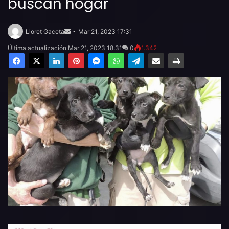
buscan hogar
Send
an
Lloret Gaceta
Mar 21, 2023 17:31
email
Última actualización Mar 21, 2023 18:31
0
1.342
Facebook
X
LinkedIn
Pinterest
Messenger
WhatsApp
Telegram
Compartir por email
Imprimir