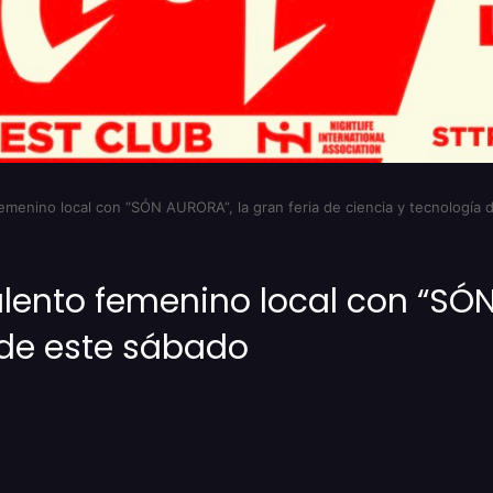
 femenino local con “SÓN AURORA”, la gran feria de ciencia y tecnología
talento femenino local con “SÓN
 de este sábado
Imprimir