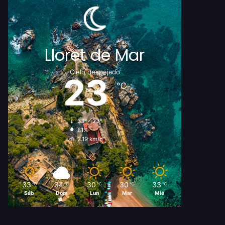
Lloret de Mar
Cielo despejado
23
℃
33º - 23º
81%
2.19 km/h
33
34
30
30
33
℃
℃
℃
℃
℃
Sáb
Dom
Lun
Mar
Mié