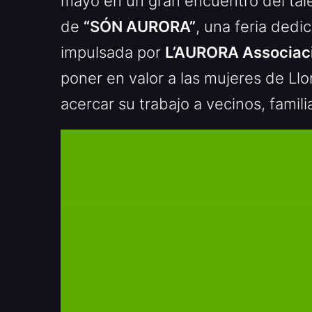
mayo en un gran encuentro del tale
de
“SÓN AURORA”
, una feria dedic
impulsada por
L’AURORA Associaci
poner en valor a las mujeres de Ll
acercar su trabajo a vecinos, famil