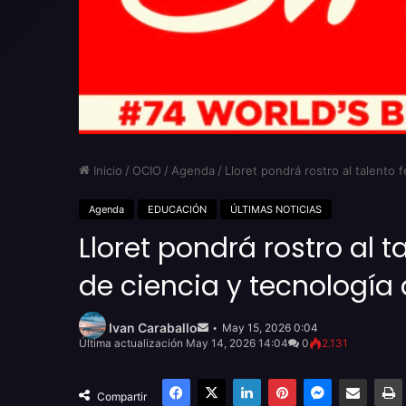
Inicio
/
OCIO
/
Agenda
/
Lloret pondrá rostro al talento
Agenda
EDUCACIÓN
ÚLTIMAS NOTICIAS
Lloret pondrá rostro al 
de ciencia y tecnología
Send
an
Ivan Caraballo
May 15, 2026 0:04
email
Última actualización May 14, 2026 14:04
0
2.131
Facebook
X
LinkedIn
Pinterest
Messenger
Compartir por email
Compartir