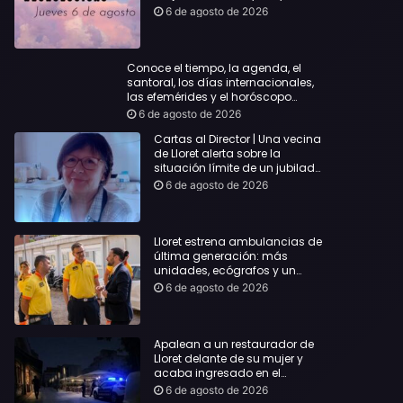
querida
6 de agosto de 2026
Conoce el tiempo, la agenda, el
santoral, los días internacionales,
las efemérides y el horóscopo…
6 de agosto de 2026
Cartas al Director | Una vecina
de Lloret alerta sobre la
situación límite de un jubilado
de 65 años y pide una
6 de agosto de 2026
respuesta urgente
Lloret estrena ambulancias de
última generación: más
unidades, ecógrafos y un
servicio reforzado las 24 horas
6 de agosto de 2026
Apalean a un restaurador de
Lloret delante de su mujer y
acaba ingresado en el
Hospital Vall d’Hebron
6 de agosto de 2026