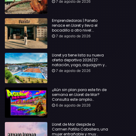
hasta Lloret y reclama la
7 de agosto de 2026
dimisión de Sílvia Paneque
Emprendedoras | Paneto
renace en Lloret y lleva el
bocadillo a otro nivel:
producto km 0 y espíritu
7 de agosto de 2026
“Beach Vibes”
Lloret ya tiene lista su nueva
oferta deportiva 2026/27:
natación, yoga, aquagym y
decenas de actividades para
7 de agosto de 2026
todas las edades
¿Aún sin plan para este fin de
semana en Lloret de Mar?
Consulta este amplio
recopilatorio de planes:
6 de agosto de 2026
Lloret de Mar despide a
Carmen Patilla Caballero, una
mujer entrañable y muy