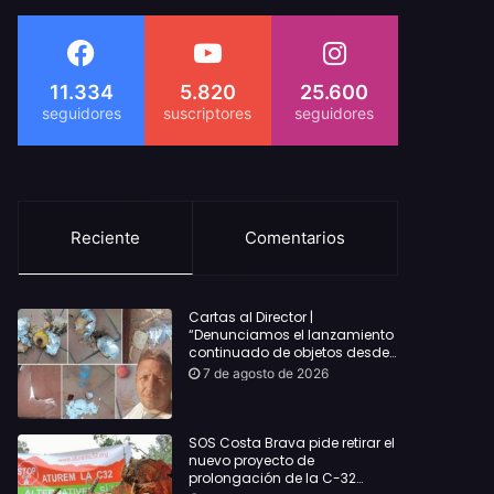
11.334
5.820
25.600
Reciente
Comentarios
Cartas al Director |
“Denunciamos el lanzamiento
continuado de objetos desde
alojamientos turísticos a
7 de agosto de 2026
nuestro hogar en Lloret: Podría
haber causado una
desgracia”
SOS Costa Brava pide retirar el
nuevo proyecto de
prolongación de la C-32