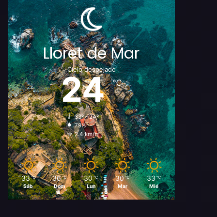
Lloret de Mar
Cielo despejado
24
℃
33º - 24º
79%
2.4 km/h
33
36
30
30
33
℃
℃
℃
℃
℃
Sáb
Dom
Lun
Mar
Mié