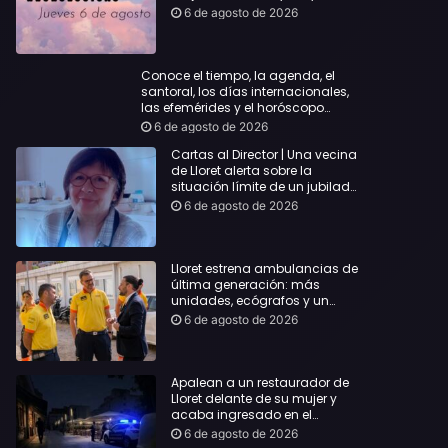
querida
6 de agosto de 2026
Conoce el tiempo, la agenda, el
santoral, los días internacionales,
las efemérides y el horóscopo…
6 de agosto de 2026
Cartas al Director | Una vecina
de Lloret alerta sobre la
situación límite de un jubilado
de 65 años y pide una
6 de agosto de 2026
respuesta urgente
Lloret estrena ambulancias de
última generación: más
unidades, ecógrafos y un
servicio reforzado las 24 horas
6 de agosto de 2026
Apalean a un restaurador de
Lloret delante de su mujer y
acaba ingresado en el
Hospital Vall d’Hebron
6 de agosto de 2026