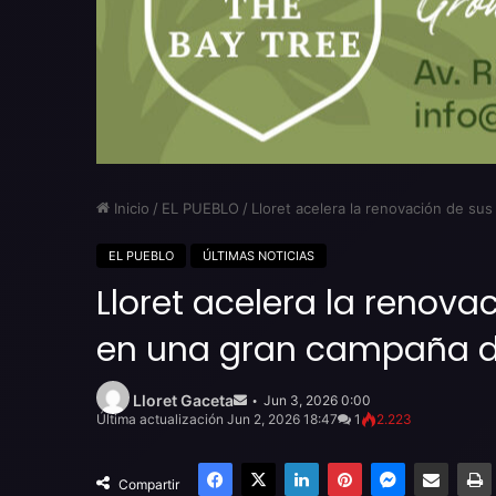
Inicio
/
EL PUEBLO
/
Lloret acelera la renovación de su
EL PUEBLO
ÚLTIMAS NOTICIAS
Lloret acelera la renova
en una gran campaña d
Send
an
Lloret Gaceta
Jun 3, 2026 0:00
email
Última actualización Jun 2, 2026 18:47
1
2.223
Facebook
X
LinkedIn
Pinterest
Messenger
Compartir por email
Compartir