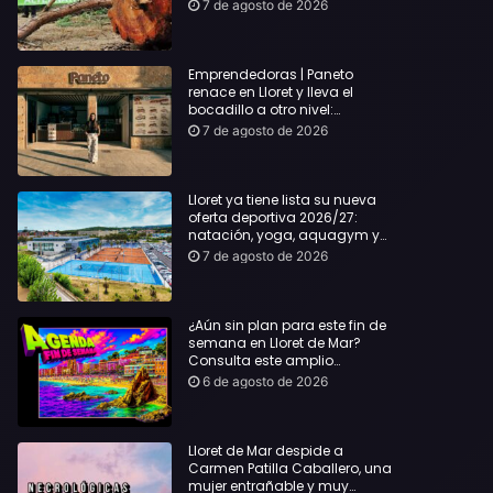
hasta Lloret y reclama la
7 de agosto de 2026
dimisión de Sílvia Paneque
Emprendedoras | Paneto
renace en Lloret y lleva el
bocadillo a otro nivel:
producto km 0 y espíritu
7 de agosto de 2026
“Beach Vibes”
Lloret ya tiene lista su nueva
oferta deportiva 2026/27:
natación, yoga, aquagym y
decenas de actividades para
7 de agosto de 2026
todas las edades
¿Aún sin plan para este fin de
semana en Lloret de Mar?
Consulta este amplio
recopilatorio de planes:
6 de agosto de 2026
Lloret de Mar despide a
Carmen Patilla Caballero, una
mujer entrañable y muy