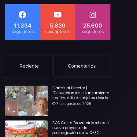
11.334
5.820
25.600
Reciente
Comentarios
Cartas al Director |
“Denunciamos el lanzamiento
continuado de objetos desde
alojamientos turísticos a
7 de agosto de 2026
nuestro hogar en Lloret: Podría
haber causado una
desgracia”
SOS Costa Brava pide retirar el
nuevo proyecto de
prolongación de la C-32