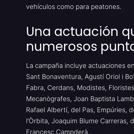
vehículos como para peatones.
Una actuación qu
numerosos punto
La campaña incluye actuaciones en 
Sant Bonaventura, Agustí Oriol i B
Fabra, Cerdans, Modistes, Floriste
Mecanògrafes, Joan Baptista Lamber
Rafael Albertí, del Pas, Empúries, 
l’Òrbita, Joaquim Blume Carreras, d
Francesc Campderà.