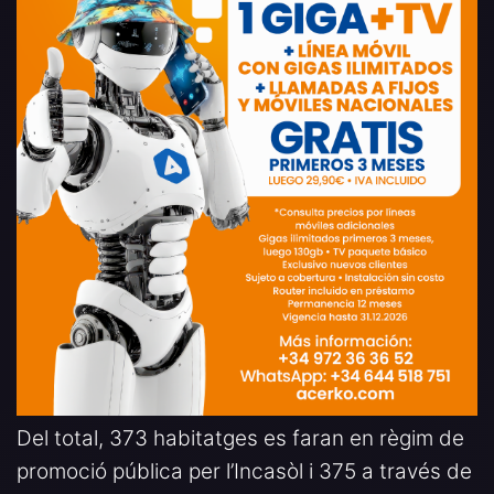
Del total, 373 habitatges es faran en règim de
promoció pública per l’Incasòl i 375 a través de