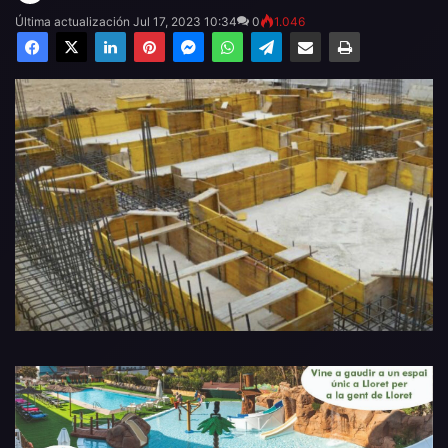
Última actualización Jul 17, 2023 10:34
0
1.046
Facebook
X
LinkedIn
Pinterest
Messenger
WhatsApp
Telegram
Compartir por email
Imprimir