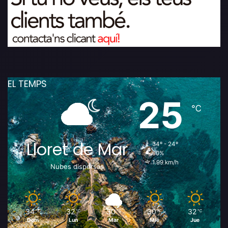
EL TEMPS
25
℃
Lloret de Mar
34º - 24º
80%
1.99 km/h
Nubes dispersas
34
32
30
30
32
℃
℃
℃
℃
℃
Dom
Lun
Mar
Mié
Jue