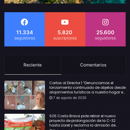
11.334
5.820
25.600
Reciente
Comentarios
Cartas al Director | “Denunciamos el
lanzamiento continuado de objetos desde
alojamientos turísticos a nuestro hogar en
Lloret: Podría haber causado una
7 de agosto de 2026
desgracia”
SOS Costa Brava pide retirar el nuevo
proyecto de prolongación de la C-32
hasta Lloret y reclama la dimisión de
Sílvia Paneque