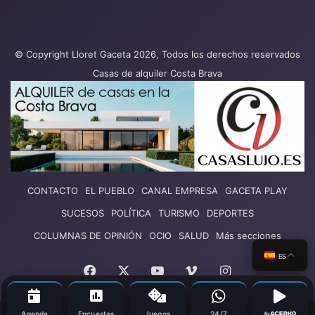
© Copyright Lloret Gaceta 2026, Todos los derechos reservados
Casas de alquiler Costa Brava
CONTACTO
EL PUEBLO
CANAL EMPRESA
GACETA PLAY
SUCESOS
POLÍTICA
TURISMO
DEPORTES
COLUMNAS DE OPINIÓN
OCIO
SALUD
Más secciones
ES
Facebook
X
YouTube
Vimeo
Instagram
Agenda
Encuestas
Juegos
24/7
By