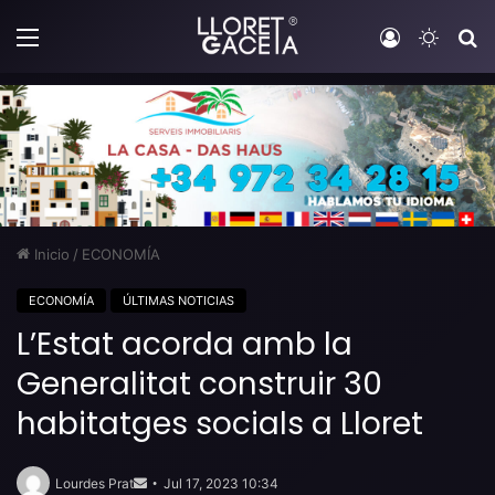
Menú
Iniciar sesi
Switch
B
Inicio
/
ECONOMÍA
ECONOMÍA
ÚLTIMAS NOTICIAS
L’Estat acorda amb la
Generalitat construir 30
habitatges socials a Lloret
Send
an
Lourdes Prat
Jul 17, 2023 10:34
email