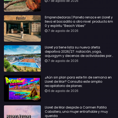
7 de agosto de 2026
Emprendedoras | Paneto renace en Lloret y
lleva el bocadillo a otro nivel: producto km
0 y espíritu “Beach Vibes”
7 de agosto de 2026
Lloret ya tiene lista su nueva oferta
deportiva 2026/27: natación, yoga,
aquagym y decenas de actividades para
todas las edades
7 de agosto de 2026
¿Aún sin plan para este fin de semana en
Lloret de Mar? Consulta este amplio
recopilatorio de planes:
6 de agosto de 2026
Lloret de Mar despide a Carmen Patilla
Caballero, una mujer entrañable y muy
querida