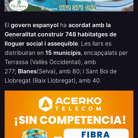
El
govern espanyol
ha
acordat amb la
Generalitat construir 748 habitatges de
lloguer social i assequible
. Les llars es
distribuiran en
15 municipis
, encapçalats per
Terrassa (Vallès Occidental), amb
277;
Blanes
(Selva), amb 80; i Sant Boi de
Llobregat (Baix Llobregat), amb 40.