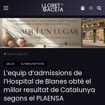
Menú
Iniciar sesi
Switch
B
Inicio
/
SALUD
SALUD
ÚLTIMAS NOTICIAS
L’equip d’admissions de
l’Hospital de Blanes obté el
millor resultat de Catalunya
segons el PLAENSA