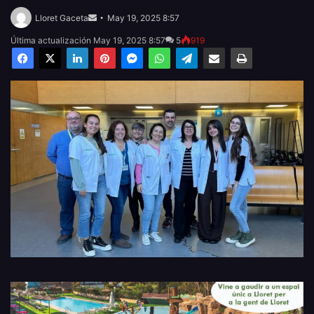
Send
an
Lloret Gaceta
May 19, 2025 8:57
email
Última actualización May 19, 2025 8:57
5
919
Facebook
X
LinkedIn
Pinterest
Messenger
WhatsApp
Telegram
Compartir por email
Imprimir