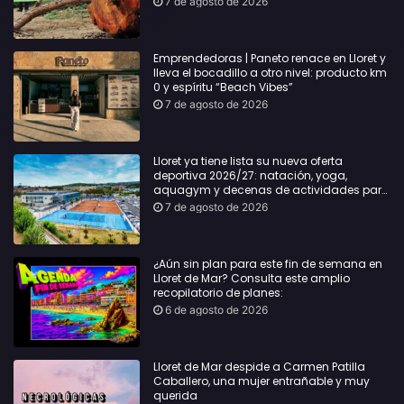
7 de agosto de 2026
Emprendedoras | Paneto renace en Lloret y
lleva el bocadillo a otro nivel: producto km
0 y espíritu “Beach Vibes”
7 de agosto de 2026
Lloret ya tiene lista su nueva oferta
deportiva 2026/27: natación, yoga,
aquagym y decenas de actividades para
todas las edades
7 de agosto de 2026
¿Aún sin plan para este fin de semana en
Lloret de Mar? Consulta este amplio
recopilatorio de planes:
6 de agosto de 2026
Lloret de Mar despide a Carmen Patilla
Caballero, una mujer entrañable y muy
querida