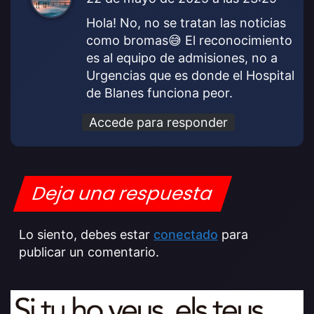
c
Hola! No, no se tratan las noticias
e
como bromas😅 El reconocimiento
:
es al equipo de admisiones, no a
Urgencias que es donde el Hospital
de Blanes funciona peor.
Accede para responder
Deja una respuesta
Lo siento, debes estar
conectado
para
publicar un comentario.