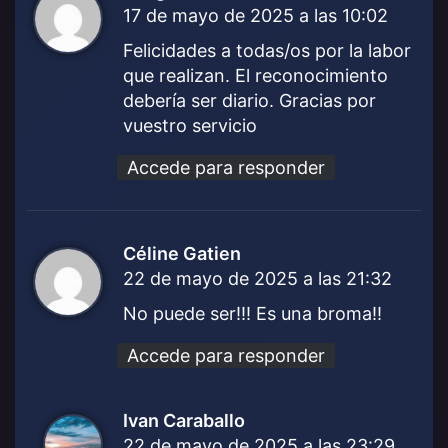
17 de mayo de 2025 a las 10:02
i
c
Felicidades a todas/os por la labor
e
que realizan. El reconocimiento
:
debería ser diario. Gracias por
vuestro servicio
Accede para responder
Céline Gatien
d
22 de mayo de 2025 a las 21:32
i
c
No puede ser!!! Es una broma!!
e
:
Accede para responder
Ivan Caraballo
d
22 de mayo de 2025 a las 23:29
i