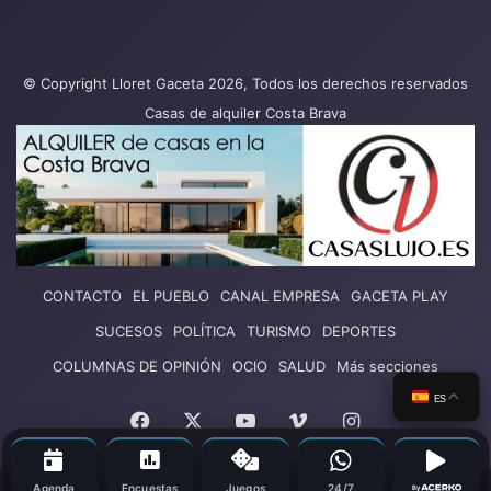
© Copyright Lloret Gaceta 2026, Todos los derechos reservados
Casas de alquiler Costa Brava
CONTACTO
EL PUEBLO
CANAL EMPRESA
GACETA PLAY
SUCESOS
POLÍTICA
TURISMO
DEPORTES
COLUMNAS DE OPINIÓN
OCIO
SALUD
Más secciones
ES
Facebook
X
YouTube
Vimeo
Instagram
Agenda
Encuestas
Juegos
24/7
By