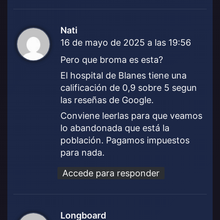
Nati
d
16 de mayo de 2025 a las 19:56
i
c
Pero que broma es esta?
e
El hospital de Blanes tiene una
:
calificación de 0,9 sobre 5 segun
las reseñas de Google.
Conviene leerlas para que veamos
lo abandonada que está la
población. Pagamos impuestos
para nada.
Accede para responder
Longboard
d