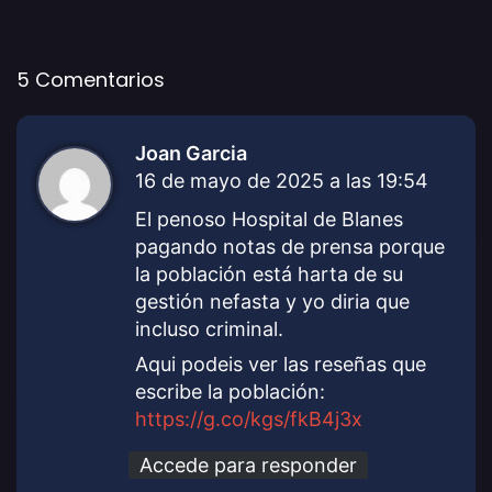
5 Comentarios
Joan Garcia
d
16 de mayo de 2025 a las 19:54
i
c
El penoso Hospital de Blanes
e
pagando notas de prensa porque
:
la población está harta de su
gestión nefasta y yo diria que
incluso criminal.
Aqui podeis ver las reseñas que
escribe la población:
https://g.co/kgs/fkB4j3x
Accede para responder