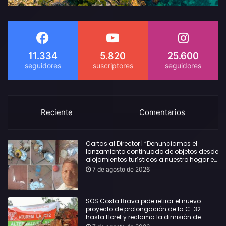
11.334
5.820
25.600
Reciente
Comentarios
Cartas al Director | “Denunciamos el
lanzamiento continuado de objetos desde
alojamientos turísticos a nuestro hogar en
Lloret: Podría haber causado una
7 de agosto de 2026
desgracia”
SOS Costa Brava pide retirar el nuevo
proyecto de prolongación de la C-32
hasta Lloret y reclama la dimisión de
Sílvia Paneque