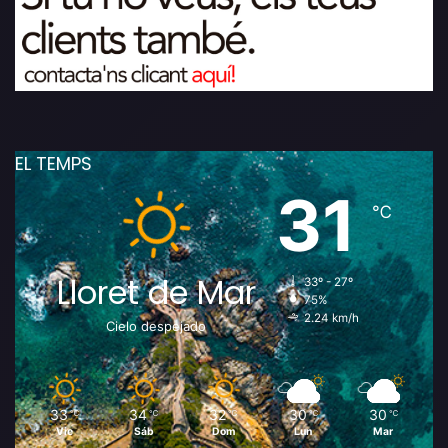
EL TEMPS
31
℃
Lloret de Mar
33º - 27º
75%
2.24 km/h
Cielo despejado
33
34
32
30
30
℃
℃
℃
℃
℃
Vie
Sáb
Dom
Lun
Mar