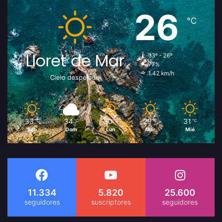
26
℃
Lloret de Mar
33º - 26º
77%
1.42 km/h
Cielo despejado
33
34
30
29
31
℃
℃
℃
℃
℃
Sáb
Dom
Lun
Mar
Mié
11.334
5.820
25.600