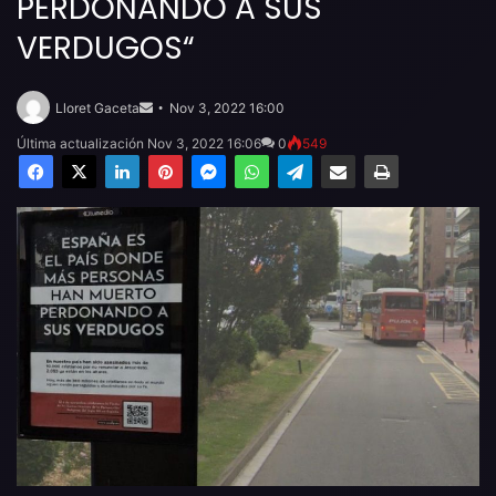
PERDONANDO A SUS
VERDUGOS“
Send
an
Lloret Gaceta
Nov 3, 2022 16:00
email
Última actualización Nov 3, 2022 16:06
0
549
Facebook
X
LinkedIn
Pinterest
Messenger
WhatsApp
Telegram
Compartir por email
Imprimir