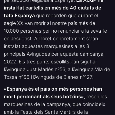
persecució religiosa a Espanya.
La ACdP ha
instal·lat cartells en més de 40 ciutats de
tota Espanya
que recorden que durant el
segle XX van morir al nostre país més de
10.000 personas per no renunciar a la seva fe
en Jesucrist. A Lloret concretament s’han
instalat aquestes marquesines a les 3
principals Avingudes per aquesta campanya
2022. Els tres punts escollits han sigut a
l’Avinguda Just Marlés nº56, a l’Avinguda Vila de
Tossa nº66 i l’Avinguda de Blanes nº127.
«Espanya és el país on més persones han
mort perdonant als seus botxins»,
resen les
marquesines de la campanya, que coincideix
amb la Festa dels Sants Màrtirs de la