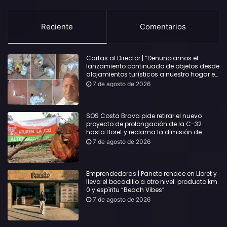
Reciente
Comentarios
Cartas al Director | “Denunciamos el
lanzamiento continuado de objetos desde
alojamientos turísticos a nuestro hogar en
Lloret: Podría haber causado una
7 de agosto de 2026
desgracia”
SOS Costa Brava pide retirar el nuevo
proyecto de prolongación de la C-32
hasta Lloret y reclama la dimisión de
Sílvia Paneque
7 de agosto de 2026
Emprendedoras | Paneto renace en Lloret y
lleva el bocadillo a otro nivel: producto km
0 y espíritu “Beach Vibes”
7 de agosto de 2026