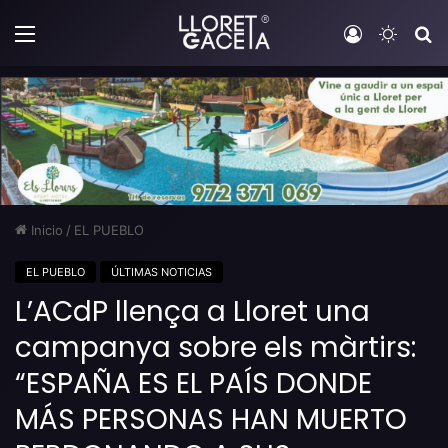
Menú
Iniciar sesi
Switch
B
Inicio
/
EL PUEBLO
EL PUEBLO
ÚLTIMAS NOTICIAS
L’ACdP llença a Lloret una
campanya sobre els màrtirs:
“ESPAÑA ES EL PAÍS DONDE
MÁS PERSONAS HAN MUERTO