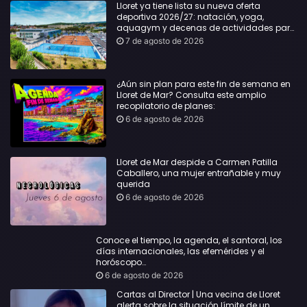
Lloret ya tiene lista su nueva oferta
deportiva 2026/27: natación, yoga,
aquagym y decenas de actividades para
todas las edades
7 de agosto de 2026
¿Aún sin plan para este fin de semana en
Lloret de Mar? Consulta este amplio
recopilatorio de planes:
6 de agosto de 2026
Lloret de Mar despide a Carmen Patilla
Caballero, una mujer entrañable y muy
querida
6 de agosto de 2026
Conoce el tiempo, la agenda, el santoral, los
días internacionales, las efemérides y el
horóscopo…
6 de agosto de 2026
Cartas al Director | Una vecina de Lloret
alerta sobre la situación límite de un