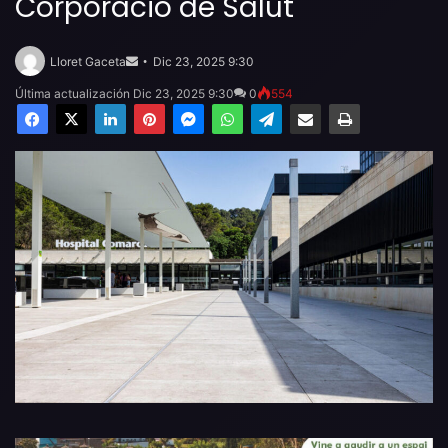
Corporació de Salut
Send
an
Lloret Gaceta
Dic 23, 2025 9:30
email
Última actualización Dic 23, 2025 9:30
0
554
Facebook
X
LinkedIn
Pinterest
Messenger
WhatsApp
Telegram
Compartir por email
Imprimir