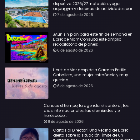
deportiva 2026/27: natación, yoga,
aquagym y decenas de actividades para
todas las edades
7 de agosto de 2026
¿Aún sin plan para este fin de semana en
Lloret de Mar? Consulta este amplio
recopilatorio de planes:
6 de agosto de 2026
Lloret de Mar despide a Carmen Patilla
Caballero, una mujer entrañable y muy
querida
6 de agosto de 2026
Conoce el tiempo, la agenda, el santoral, los
días internacionales, las efemérides y el
horóscopo…
6 de agosto de 2026
Cartas al Director | Una vecina de Lloret
alerta sobre la situación límite de un