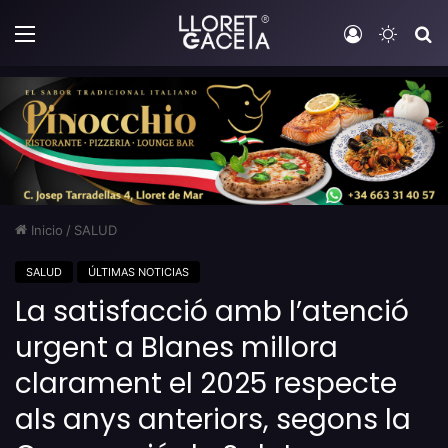
Menú
Iniciar sesi
Switch
B
Inicio
/
SALUD
SALUD
ÚLTIMAS NOTICIAS
La satisfacció amb l’atenció
urgent a Blanes millora
clarament el 2025 respecte
als anys anteriors, segons la