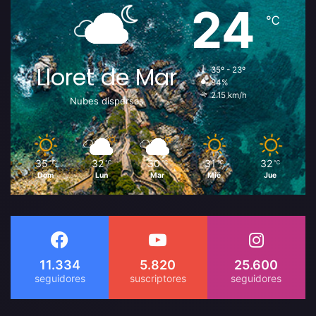
24
℃
Lloret de Mar
35º - 23º
84%
2.15 km/h
Nubes dispersas
35
32
30
31
32
℃
℃
℃
℃
℃
Dom
Lun
Mar
Mié
Jue
11.334
5.820
25.600