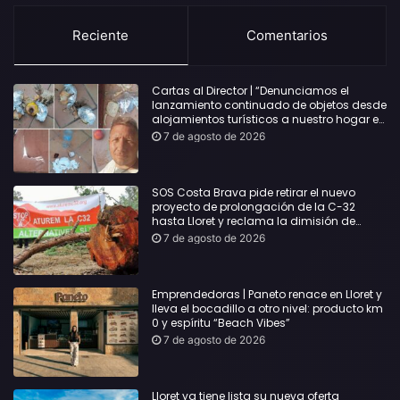
Reciente
Comentarios
Cartas al Director | “Denunciamos el
lanzamiento continuado de objetos desde
alojamientos turísticos a nuestro hogar en
Lloret: Podría haber causado una
7 de agosto de 2026
desgracia”
SOS Costa Brava pide retirar el nuevo
proyecto de prolongación de la C-32
hasta Lloret y reclama la dimisión de
Sílvia Paneque
7 de agosto de 2026
Emprendedoras | Paneto renace en Lloret y
lleva el bocadillo a otro nivel: producto km
0 y espíritu “Beach Vibes”
7 de agosto de 2026
Lloret ya tiene lista su nueva oferta