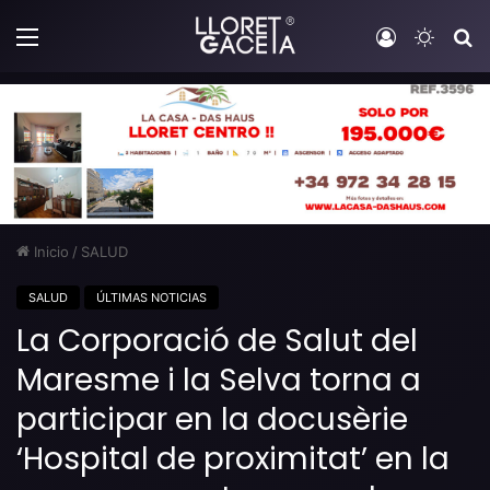
Menú
Iniciar sesi
Switch
B
Inicio
/
SALUD
SALUD
ÚLTIMAS NOTICIAS
La Corporació de Salut del
Maresme i la Selva torna a
participar en la docusèrie
‘Hospital de proximitat’ en la