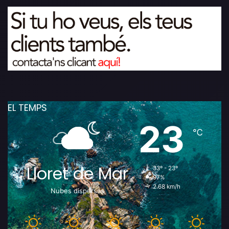
EL TEMPS
23
℃
Lloret de Mar
33º - 23º
97%
2.68 km/h
Nubes dispersas