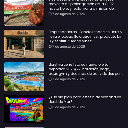
proyecto de prolongación de la C-32
hasta Lloret y reclama la dimisión de
Sílvia Paneque
7 de agosto de 2026
Emprendedoras | Paneto renace en Lloret y
lleva el bocadillo a otro nivel: producto km
0 y espíritu “Beach Vibes”
7 de agosto de 2026
Lloret ya tiene lista su nueva oferta
deportiva 2026/27: natación, yoga,
aquagym y decenas de actividades para
todas las edades
7 de agosto de 2026
¿Aún sin plan para este fin de semana en
Lloret de Mar?
6 de agosto de 2026