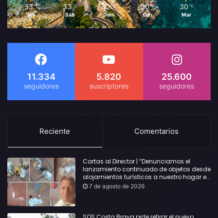
33
33
32
30
30
℃
℃
℃
℃
℃
Vie
Sáb
Dom
Lun
Mar
11.334
5.820
25.600
Reciente
Comentarios
Cartas al Director | “Denunciamos el
lanzamiento continuado de objetos desde
alojamientos turísticos a nuestro hogar en
Lloret: Podría haber causado una
7 de agosto de 2026
desgracia”
SOS Costa Brava pide retirar el nuevo