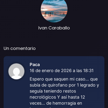
Ivan Caraballo
Un comentario
Paca
d
16 de enero de 2026 a las 18:31
i
c
Espero que saquen mi caso… que
e
subía de quirofano por 1 legrado y
:
seguía teniendo restos
necrológicos Y así hasta 12
veces… de hemorragia en