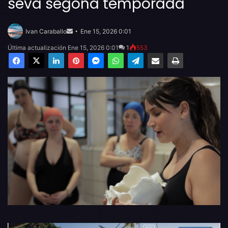
seva segona temporada
Send
an
Ivan Caraballo
Ene 15, 2026 0:01
email
Última actualización Ene 15, 2026 0:01
1
553
Facebook
X
LinkedIn
Pinterest
Messenger
WhatsApp
Telegram
Compartir por email
Imprimir