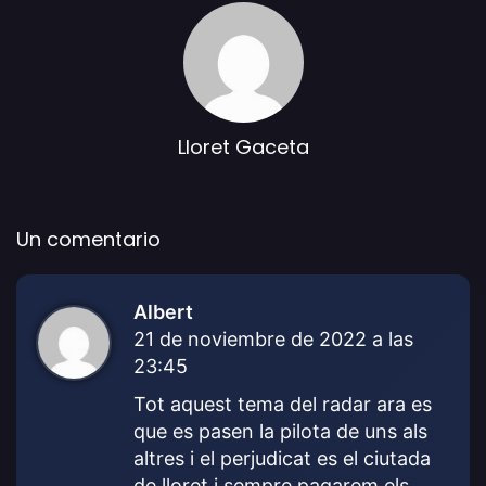
Lloret Gaceta
Un comentario
Albert
d
21 de noviembre de 2022 a las
i
23:45
c
e
Tot aquest tema del radar ara es
:
que es pasen la pilota de uns als
altres i el perjudicat es el ciutada
de lloret i sempre pagarem els