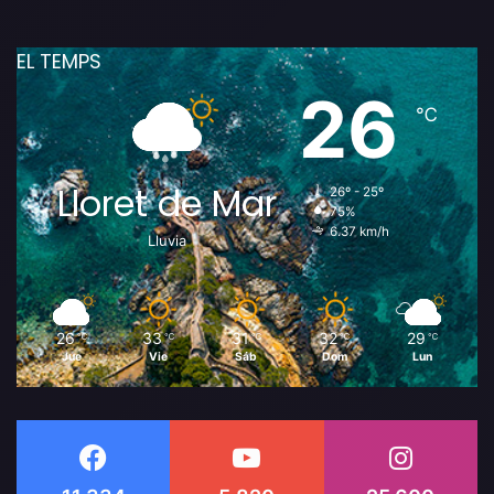
EL TEMPS
26
℃
Lloret de Mar
26º - 25º
75%
6.37 km/h
Lluvia
26
33
31
32
29
℃
℃
℃
℃
℃
Jue
Vie
Sáb
Dom
Lun