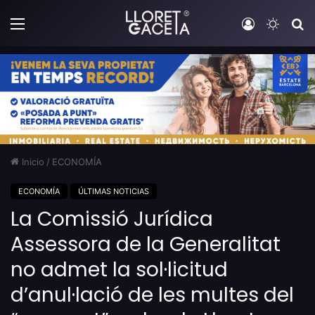
Menú
Iniciar sesi
Switch
B
Inicio
/
ECONOMÍA
ECONOMÍA
ÚLTIMAS NOTICIAS
La Comissió Jurídica
Assessora de la Generalitat
no admet la sol·licitud
d’anul·lació de les multes del