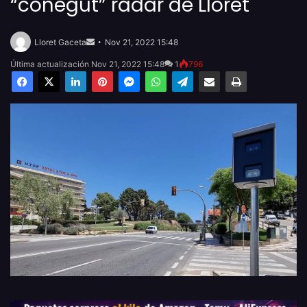
“conegut” radar de Lloret
Send
an
Lloret Gaceta
Nov 21, 2022 15:48
email
Última actualización Nov 21, 2022 15:48
1
796
Facebook
X
LinkedIn
Pinterest
Messenger
WhatsApp
Telegram
Compartir por email
Imprimir