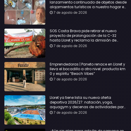
lanzamiento continuado de objetos desde
alojamientos turísticos a nuestro hogar en
Lloret: Podría haber causado una
7 de agosto de 2026
desgracia”
SOS Costa Brava pide retirar el nuevo
proyecto de prolongación de la C-32
hasta Lloret y reclama la dimisión de
Sílvia Paneque
7 de agosto de 2026
Emprendedoras | Paneto renace en Lloret y
lleva el bocadillo a otro nivel: producto km
0 y espíritu “Beach Vibes”
7 de agosto de 2026
Lloret ya tiene lista su nueva oferta
deportiva 2026/27: natación, yoga,
aquagym y decenas de actividades para
todas las edades
7 de agosto de 2026
¿Aún sin plan para este fin de semana en