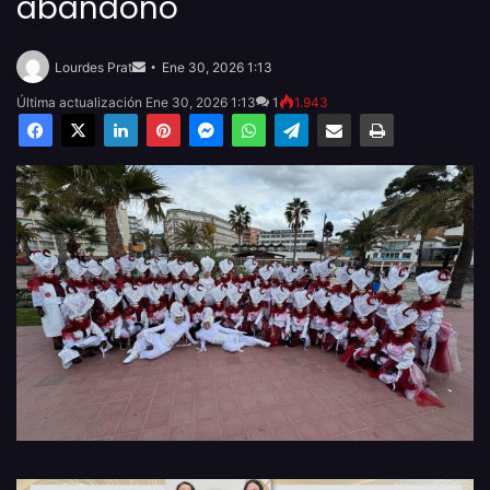
abandono
Send
an
Lourdes Prat
Ene 30, 2026 1:13
email
Última actualización Ene 30, 2026 1:13
1
1.943
Facebook
X
LinkedIn
Pinterest
Messenger
WhatsApp
Telegram
Compartir por email
Imprimir