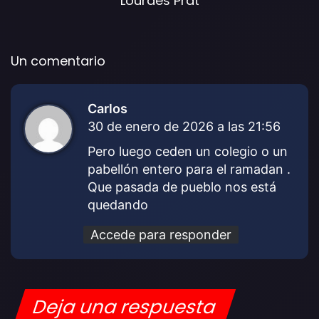
Lourdes Prat
Un comentario
Carlos
d
30 de enero de 2026 a las 21:56
i
c
Pero luego ceden un colegio o un
e
pabellón entero para el ramadan .
:
Que pasada de pueblo nos está
quedando
Accede para responder
Deja una respuesta