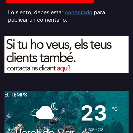
Lo siento, debes estar
conectado
para
publicar un comentario.
EL TEMPS
23
℃
Lloret de Mar
33º - 23º