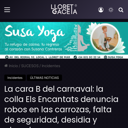
Menú
Iniciar sesi
Switch
B
Inicio
/
SUCESOS
/
Incidentes
Incidentes
ÚLTIMAS NOTICIAS
La cara B del carnaval: la
colla Els Encantats denuncia
robos en las carrozas, falta
de seguridad, desidia y