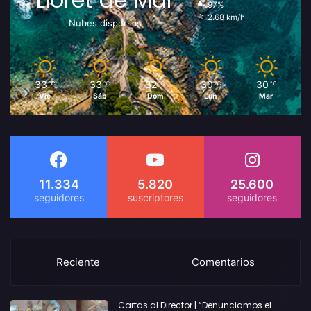
97%
2.68 km/h
Nubes dispersas
33
33
32
30
30
℃
℃
℃
℃
℃
Vie
Sáb
Dom
Lun
Mar
11.334
5.820
25.600
Reciente
Comentarios
Cartas al Director | “Denunciamos el