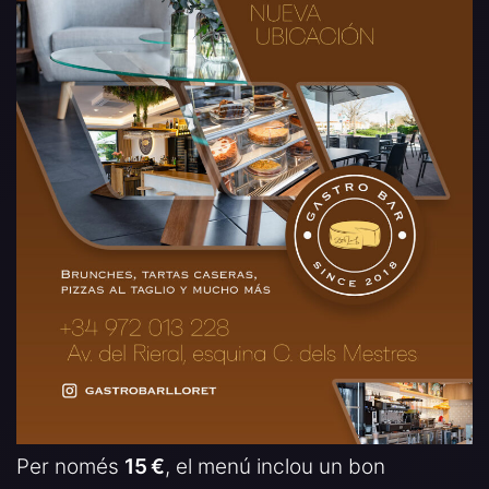
Per només
15 €
, el menú inclou un bon