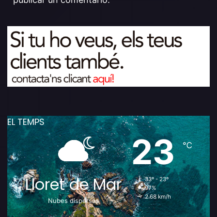
EL TEMPS
23
℃
Lloret de Mar
33º - 23º
97%
2.68 km/h
Nubes dispersas