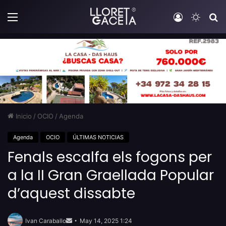
Menú
Iniciar sesi
Switch
B
Inicio
/
OCIO
/
Agenda
Agenda
OCIO
ÚLTIMAS NOTICIAS
Fenals escalfa els fogons per
a la II Gran Graellada Popular
d’aquest dissabte
Send
an
Ivan Caraballo
May 14, 2025 1:24
email