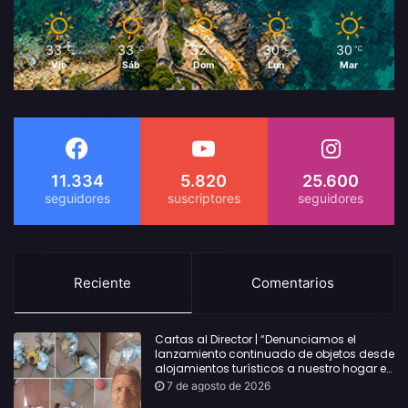
33
33
32
30
30
℃
℃
℃
℃
℃
Vie
Sáb
Dom
Lun
Mar
11.334
5.820
25.600
Reciente
Comentarios
Cartas al Director | “Denunciamos el
lanzamiento continuado de objetos desde
alojamientos turísticos a nuestro hogar en
Lloret: Podría haber causado una
7 de agosto de 2026
desgracia”