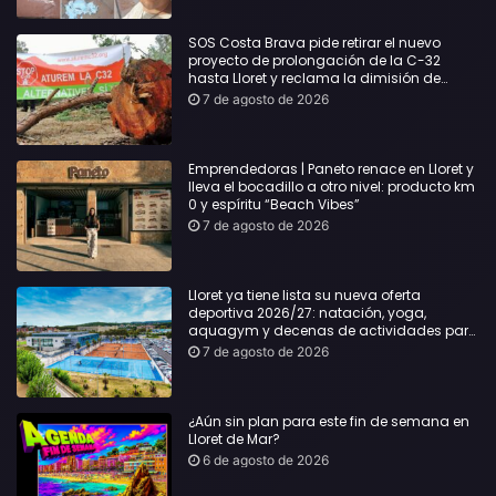
SOS Costa Brava pide retirar el nuevo
proyecto de prolongación de la C-32
hasta Lloret y reclama la dimisión de
Sílvia Paneque
7 de agosto de 2026
Emprendedoras | Paneto renace en Lloret y
lleva el bocadillo a otro nivel: producto km
0 y espíritu “Beach Vibes”
7 de agosto de 2026
Lloret ya tiene lista su nueva oferta
deportiva 2026/27: natación, yoga,
aquagym y decenas de actividades para
todas las edades
7 de agosto de 2026
¿Aún sin plan para este fin de semana en
Lloret de Mar?
6 de agosto de 2026