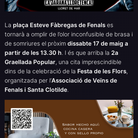
La
plaça Esteve Fàbregas de Fenals
es
tornarà a omplir de l’olor inconfusible de brasa i
de somriures el pròxim
dissabte 17 de maig a
partir de les 13.30 h
. I és que arriba la
2a
Graellada Popular
, una cita imprescindible
dins de la celebració de la
Festa de les Flors
,
organitzada per l’
Associació de Veïns de
Fenals i Santa Clotilde
.