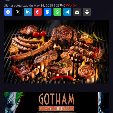
Última actualización May 14, 2025 1:25
0
1.404
Facebook
X
LinkedIn
Pinterest
Messenger
WhatsApp
Telegram
Compartir por email
Imprimir