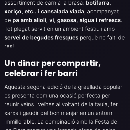
assortiment de carn a la brasa:
botifarra,
xoriço, etc.. i cansalada viada
, acompanyat
de
pa amb alioli, vi, gasosa, aigua i refrescs
.
Tot plegat servit en un ambient festiu i amb
servei de begudes fresques
perquè no falti de
res!
Un dinar per compartir,
celebrar i fer barri
Aquesta segona edició de la graellada popular
es presenta com una ocasió perfecta per
reunir veïns i veïnes al voltant de la taula, fer
xarxa i gaudir del bon menjar en un entorn
immillorable. La combinació amb la Festa de