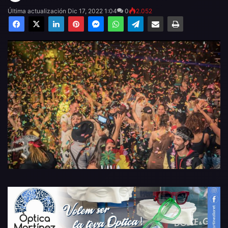
Última actualización Dic 17, 2022 1:04
0
2.052
Facebook
X
LinkedIn
Pinterest
Messenger
WhatsApp
Telegram
Compartir por email
Imprimir