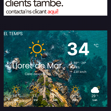
EL TEMPS
34
℃
Lloret de Mar
34º - 26º
44%
2.81 km/h
Cielo despejado
34
33
31
31
29
℃
℃
℃
℃
℃
Jue
Vie
Sáb
Dom
Lun