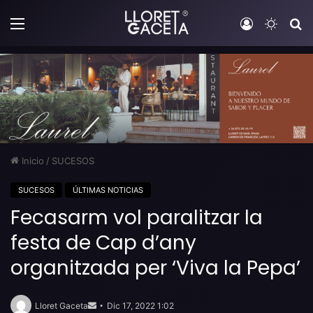
Menú
Iniciar sesi
Switch
B
Inicio
/
SUCESOS
SUCESOS
ÚLTIMAS NOTICIAS
Fecasarm vol paralitzar la
festa de Cap d’any
organitzada per ‘Viva la Pepa’
Send
an
Lloret Gaceta
Dic 17, 2022 1:02
email