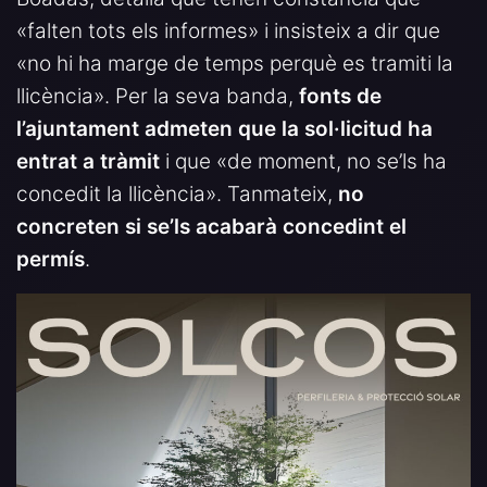
«falten tots els informes» i insisteix a dir que
«no hi ha marge de temps perquè es tramiti la
llicència». Per la seva banda,
fonts de
l’ajuntament admeten que la sol·licitud ha
entrat a tràmit
i que «de moment, no se’ls ha
concedit la llicència». Tanmateix,
no
concreten si se’ls acabarà concedint el
permís
.