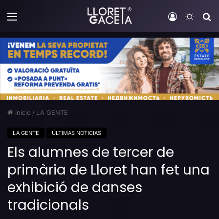
Menú
Iniciar sesi
Switch
B
Inicio
/
LA GENTE
LA GENTE
ÚLTIMAS NOTICIAS
Els alumnes de tercer de
primària de Lloret han fet una
exhibició de danses
tradicionals