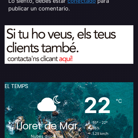
Lo siento, debes estar
conectado
para
publicar un comentario.
EL TEMPS
22
℃
Lloret de Mar
35º - 22º
85%
1.29 km/h
Nubes dispersas