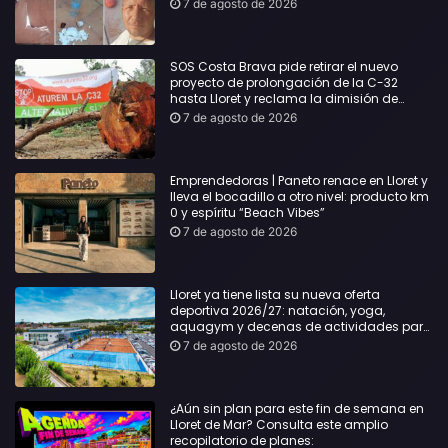
Lloret: Podría haber causado una
7 de agosto de 2026
desgracia”
SOS Costa Brava pide retirar el nuevo
proyecto de prolongación de la C-32
hasta Lloret y reclama la dimisión de
Sílvia Paneque
7 de agosto de 2026
Emprendedoras | Paneto renace en Lloret y
lleva el bocadillo a otro nivel: producto km
0 y espíritu “Beach Vibes”
7 de agosto de 2026
Lloret ya tiene lista su nueva oferta
deportiva 2026/27: natación, yoga,
aquagym y decenas de actividades para
todas las edades
7 de agosto de 2026
¿Aún sin plan para este fin de semana en
Lloret de Mar? Consulta este amplio
recopilatorio de planes: