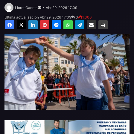
Send
an
Lloret Gaceta
Abr 29, 2026 17:09
email
Última actualización Abr 29, 2026 17:09
0
1.300
Facebook
X
LinkedIn
Pinterest
Messenger
WhatsApp
Telegram
Compartir por email
Imprimir