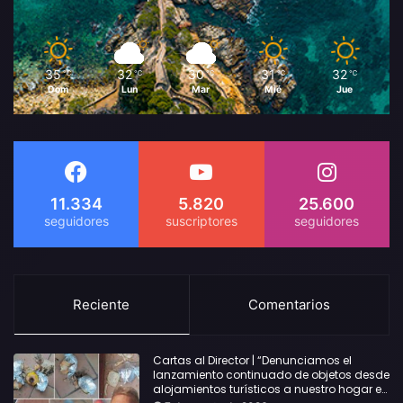
35
32
30
31
32
℃
℃
℃
℃
℃
Dom
Lun
Mar
Mié
Jue
11.334
5.820
25.600
Reciente
Comentarios
Cartas al Director | “Denunciamos el
lanzamiento continuado de objetos desde
alojamientos turísticos a nuestro hogar en