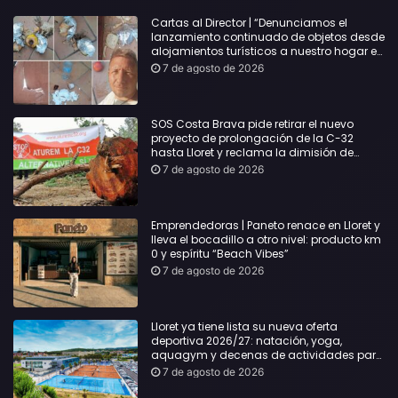
Cartas al Director | “Denunciamos el
lanzamiento continuado de objetos desde
alojamientos turísticos a nuestro hogar en
Lloret: Podría haber causado una
7 de agosto de 2026
desgracia”
SOS Costa Brava pide retirar el nuevo
proyecto de prolongación de la C-32
hasta Lloret y reclama la dimisión de
Sílvia Paneque
7 de agosto de 2026
Emprendedoras | Paneto renace en Lloret y
lleva el bocadillo a otro nivel: producto km
0 y espíritu “Beach Vibes”
7 de agosto de 2026
Lloret ya tiene lista su nueva oferta
deportiva 2026/27: natación, yoga,
aquagym y decenas de actividades para
todas las edades
7 de agosto de 2026