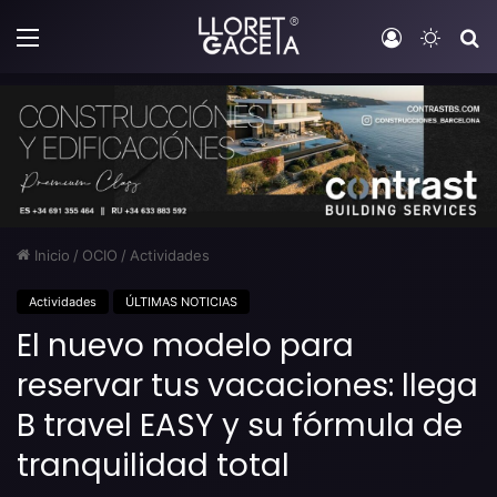
Menú
Iniciar sesi
Switch
B
Inicio
/
OCIO
/
Actividades
Actividades
ÚLTIMAS NOTICIAS
El nuevo modelo para
reservar tus vacaciones: llega
B travel EASY y su fórmula de
tranquilidad total