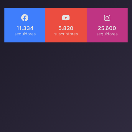
11.334
5.820
25.600