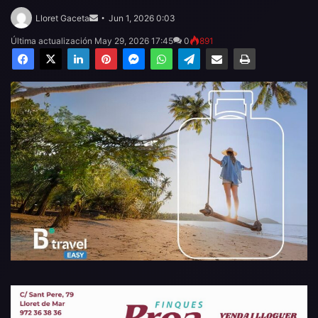
Send
an
Lloret Gaceta
Jun 1, 2026 0:03
email
Última actualización May 29, 2026 17:45
0
891
Facebook
X
LinkedIn
Pinterest
Messenger
WhatsApp
Telegram
Compartir por email
Imprimir