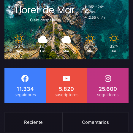
Lloret de Mar
35º - 24º
76%
2.55 km/h
Cielo despejado
35
32
30
31
32
℃
℃
℃
℃
℃
Dom
Lun
Mar
Mié
Jue
11.334
5.820
25.600
Reciente
Comentarios