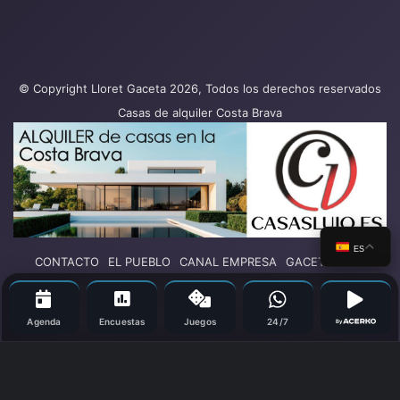
© Copyright Lloret Gaceta 2026, Todos los derechos reservados
Casas de alquiler Costa Brava
ES
CONTACTO
EL PUEBLO
CANAL EMPRESA
GACETA PLAY
SUCESOS
POLÍTICA
TURISMO
DEPORTES
COLUMNAS DE OPINIÓN
OCIO
SALUD
Más secciones
Agenda
Encuestas
Juegos
24/7
By
Facebook
X
YouTube
Vimeo
Instagram