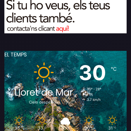
EL TEMPS
30
℃
Lloret de Mar
35º - 28º
71%
3.7 km/h
Cielo despejado
35
33
30
30
31
℃
℃
℃
℃
℃