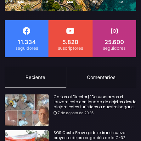
Dom
Lun
Mar
Mié
Jue
11.334
5.820
25.600
Reciente
Comentarios
Cartas al Director | “Denunciamos el
lanzamiento continuado de objetos desde
alojamientos turísticos a nuestro hogar en
Lloret: Podría haber causado una
7 de agosto de 2026
desgracia”
SOS Costa Brava pide retirar el nuevo
proyecto de prolongación de la C-32