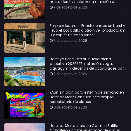
hasta Lloret y reclama la dimisión de
Sílvia Paneque
7 de agosto de 2026
Emprendedoras | Paneto renace en Lloret y
lleva el bocadillo a otro nivel: producto km
0 y espíritu “Beach Vibes”
7 de agosto de 2026
Lloret ya tiene lista su nueva oferta
deportiva 2026/27: natación, yoga,
aquagym y decenas de actividades para
todas las edades
7 de agosto de 2026
¿Aún sin plan para este fin de semana en
Lloret de Mar? Consulta este amplio
recopilatorio de planes:
6 de agosto de 2026
Lloret de Mar despide a Carmen Patilla
Caballero, una mujer entrañable y muy