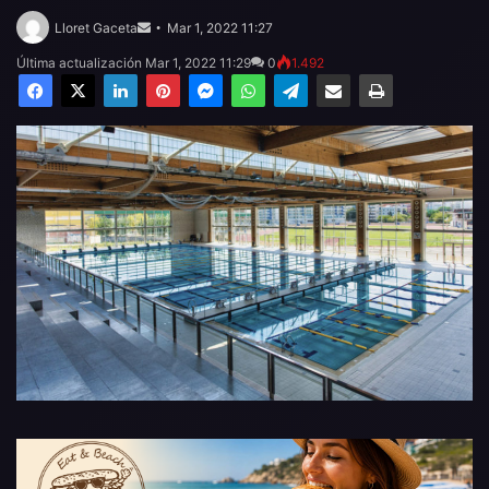
Send
an
Lloret Gaceta
Mar 1, 2022 11:27
email
Última actualización Mar 1, 2022 11:29
0
1.492
Facebook
X
LinkedIn
Pinterest
Messenger
WhatsApp
Telegram
Compartir por email
Imprimir