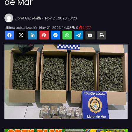
de Mar
Send
an
Lloret Gaceta
Nov 21, 2023 13:23
email
Última actualización Nov 21, 2023 14:03
0
2.177
Facebook
X
LinkedIn
Pinterest
Messenger
WhatsApp
Telegram
Compartir por email
Imprimir