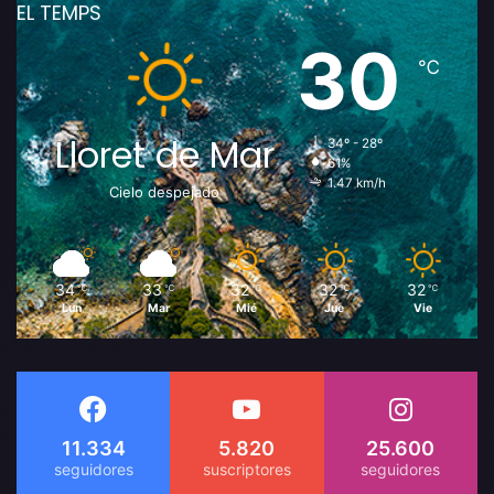
EL TEMPS
30
℃
Lloret de Mar
34º - 28º
61%
1.47 km/h
Cielo despejado
34
33
32
32
32
℃
℃
℃
℃
℃
Lun
Mar
Mié
Jue
Vie
11.334
5.820
25.600