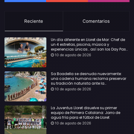
Reciente
Comentarios
Un día diferente en Lloret de Mar: Chef de
un 4 estrellas, piscina, música y
experiencias únicas… así son los Day Pass
by Roger de Flor
10 de agosto de 2026
Sa Boadella se desnuda nuevamente:
una cadena humana reclama preservar
su tradición naturista ante la
masificación de la playa
10 de agosto de 2026
La Juventus Lloret disuelve su primer
equipo de Primera Catalana: Jarro de
agua fría para el fútbol de Lloret
10 de agosto de 2026