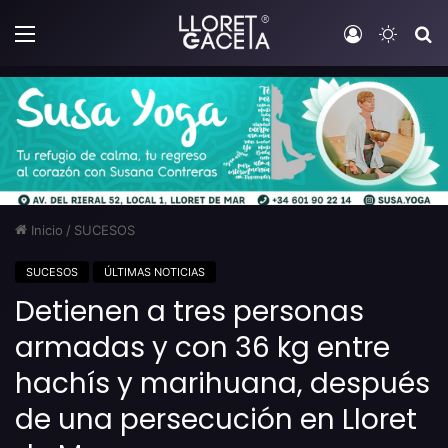
Menú
Iniciar sesi
Switch
B
Inicio
/
SUCESOS
SUCESOS
ÚLTIMAS NOTICIAS
Detienen a tres personas
armadas y con 36 kg entre
hachís y marihuana, después
de una persecución en Lloret