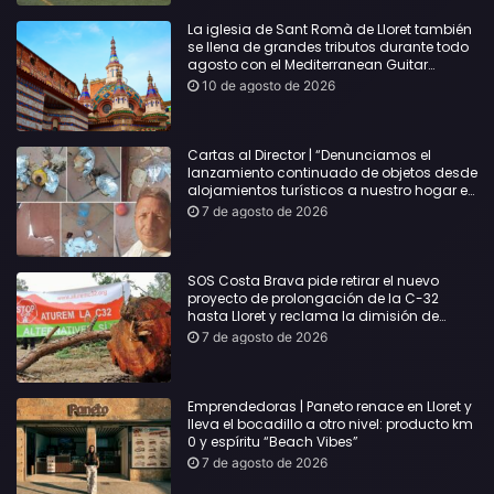
La iglesia de Sant Romà de Lloret también
se llena de grandes tributos durante todo
agosto con el Mediterranean Guitar
Festival
10 de agosto de 2026
Cartas al Director | “Denunciamos el
lanzamiento continuado de objetos desde
alojamientos turísticos a nuestro hogar en
Lloret: Podría haber causado una
7 de agosto de 2026
desgracia”
SOS Costa Brava pide retirar el nuevo
proyecto de prolongación de la C-32
hasta Lloret y reclama la dimisión de
Sílvia Paneque
7 de agosto de 2026
Emprendedoras | Paneto renace en Lloret y
lleva el bocadillo a otro nivel: producto km
0 y espíritu “Beach Vibes”
7 de agosto de 2026