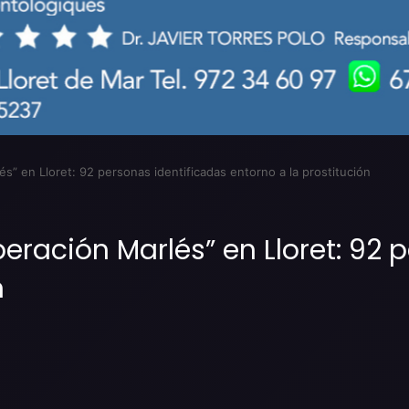
és” en Lloret: 92 personas identificadas entorno a la prostitución
peración Marlés” en Lloret: 92 
n
Imprimir