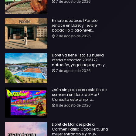
hasta Lloret y reclama la
7 de agosto de 2026
dimisión de Sílvia Paneque
Emprendedoras | Paneto
renace en Lloret y lleva el
bocadillo a otro nivel:
producto km 0 y espíritu
7 de agosto de 2026
“Beach Vibes”
Lloret ya tiene lista su nueva
oferta deportiva 2026/27:
natación, yoga, aquagym y
decenas de actividades para
7 de agosto de 2026
todas las edades
¿Aún sin plan para este fin de
semana en Lloret de Mar?
Consulta este amplio
recopilatorio de planes:
6 de agosto de 2026
Lloret de Mar despide a
Carmen Patilla Caballero, una
mujer entrañable y muy