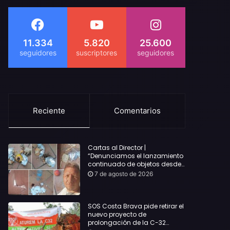
11.334
5.820
25.600
Reciente
Comentarios
Cartas al Director |
“Denunciamos el lanzamiento
continuado de objetos desde
alojamientos turísticos a
7 de agosto de 2026
nuestro hogar en Lloret: Podría
haber causado una
desgracia”
SOS Costa Brava pide retirar el
nuevo proyecto de
prolongación de la C-32