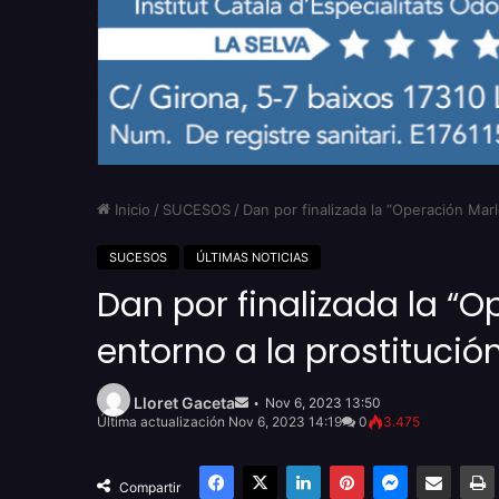
Inicio
/
SUCESOS
/
Dan por finalizada la “Operación Marl
SUCESOS
ÚLTIMAS NOTICIAS
Dan por finalizada la “O
entorno a la prostitució
Send
an
Lloret Gaceta
Nov 6, 2023 13:50
email
Última actualización Nov 6, 2023 14:19
0
3.475
Facebook
X
LinkedIn
Pinterest
Messenger
Compartir por email
Compartir