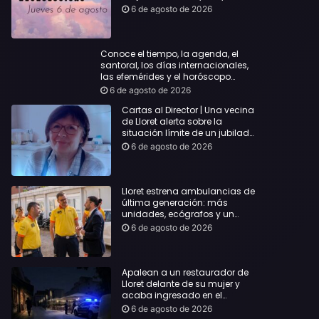
querida
6 de agosto de 2026
Conoce el tiempo, la agenda, el
santoral, los días internacionales,
las efemérides y el horóscopo…
6 de agosto de 2026
Cartas al Director | Una vecina
de Lloret alerta sobre la
situación límite de un jubilado
de 65 años y pide una
6 de agosto de 2026
respuesta urgente
Lloret estrena ambulancias de
última generación: más
unidades, ecógrafos y un
servicio reforzado las 24 horas
6 de agosto de 2026
Apalean a un restaurador de
Lloret delante de su mujer y
acaba ingresado en el
Hospital Vall d’Hebron
6 de agosto de 2026