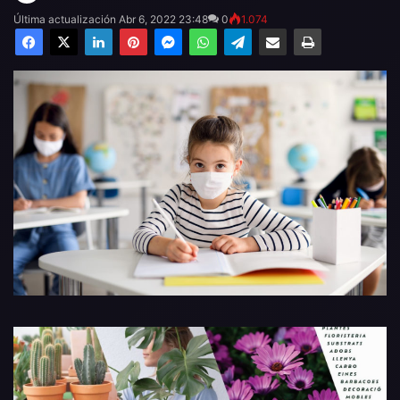
Última actualización Abr 6, 2022 23:48
0
1.074
Facebook
X
LinkedIn
Pinterest
Messenger
WhatsApp
Telegram
Compartir por email
Imprimir