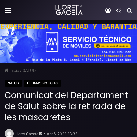
Menú
Iniciar sesi
Switch
B
Inicio
/
SALUD
SALUD
ÚLTIMAS NOTICIAS
Comunicat del Departament
de Salut sobre la retirada de
les mascaretes
Send
an
Lloret Gaceta
Abr 6, 2022 23:33
email