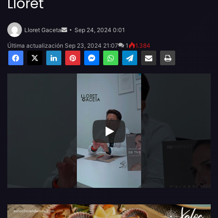
Lloret
Send
an
Lloret Gaceta
Sep 24, 2024 0:01
email
Última actualización Sep 23, 2024 21:07
1
1.384
Facebook
X
LinkedIn
Pinterest
Messenger
WhatsApp
Telegram
Compartir por email
Imprimir