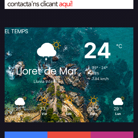
EL TEMPS
24
℃
Lloret de Mar
25º - 24º
83%
7.94 km/h
Lluvia Intensa
25
33
31
32
29
℃
℃
℃
℃
℃
Jue
Vie
Sáb
Dom
Lun