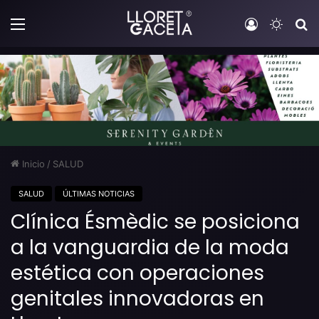
Menú
Iniciar sesi
Switch
B
Inicio
/
SALUD
SALUD
ÚLTIMAS NOTICIAS
Clínica Ésmèdic se posiciona
a la vanguardia de la moda
estética con operaciones
genitales innovadoras en