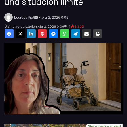
una situación límite
Send
an
Lourdes Prat
Abr 2, 2026 0:06
email
Última actualización Abr 2, 2026 0:06
4
3.832
Facebook
X
LinkedIn
Pinterest
Messenger
WhatsApp
Telegram
Compartir por email
Imprimir