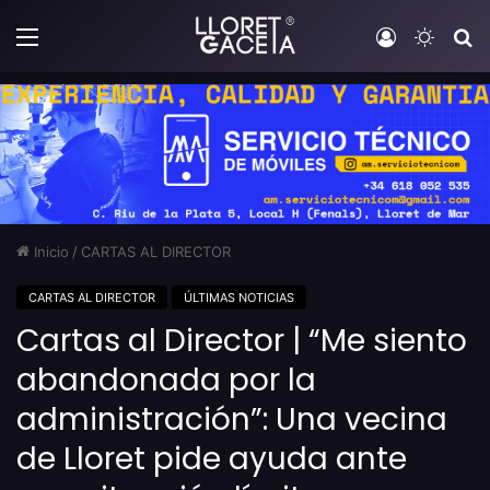
Menú
Iniciar sesi
Switch
B
Inicio
/
CARTAS AL DIRECTOR
CARTAS AL DIRECTOR
ÚLTIMAS NOTICIAS
Cartas al Director | “Me siento
abandonada por la
administración”: Una vecina
de Lloret pide ayuda ante