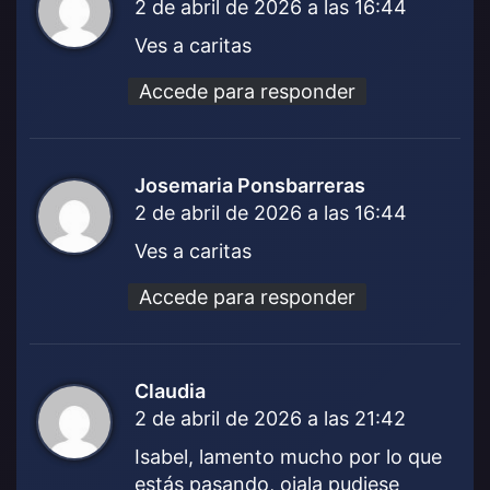
2 de abril de 2026 a las 16:44
i
c
Ves a caritas
e
:
Accede para responder
Josemaria Ponsbarreras
d
2 de abril de 2026 a las 16:44
i
c
Ves a caritas
e
:
Accede para responder
Claudia
d
2 de abril de 2026 a las 21:42
i
c
Isabel, lamento mucho por lo que
e
estás pasando, ojala pudiese