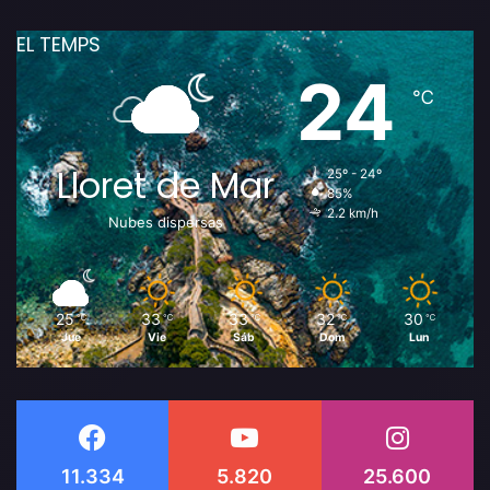
EL TEMPS
24
℃
Lloret de Mar
25º - 24º
85%
2.2 km/h
Nubes dispersas
25
33
33
32
30
℃
℃
℃
℃
℃
Jue
Vie
Sáb
Dom
Lun
11.334
5.820
25.600