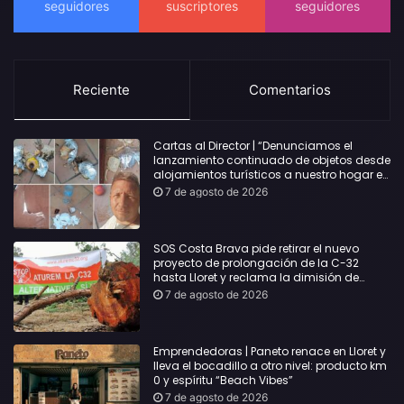
Reciente
Comentarios
Cartas al Director | “Denunciamos el
lanzamiento continuado de objetos desde
alojamientos turísticos a nuestro hogar en
Lloret: Podría haber causado una
7 de agosto de 2026
desgracia”
SOS Costa Brava pide retirar el nuevo
proyecto de prolongación de la C-32
hasta Lloret y reclama la dimisión de
Sílvia Paneque
7 de agosto de 2026
Emprendedoras | Paneto renace en Lloret y
lleva el bocadillo a otro nivel: producto km
0 y espíritu “Beach Vibes”
7 de agosto de 2026