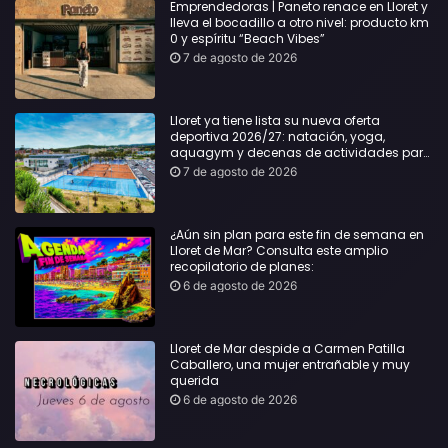
Emprendedoras | Paneto renace en Lloret y
lleva el bocadillo a otro nivel: producto km
0 y espíritu “Beach Vibes”
7 de agosto de 2026
Lloret ya tiene lista su nueva oferta
deportiva 2026/27: natación, yoga,
aquagym y decenas de actividades para
todas las edades
7 de agosto de 2026
¿Aún sin plan para este fin de semana en
Lloret de Mar? Consulta este amplio
recopilatorio de planes:
6 de agosto de 2026
Lloret de Mar despide a Carmen Patilla
Caballero, una mujer entrañable y muy
querida
6 de agosto de 2026