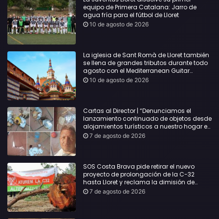
equipo de Primera Catalana: Jarro de
agua fría para el fútbol de Lloret
10 de agosto de 2026
La iglesia de Sant Romà de Lloret también
se llena de grandes tributos durante todo
agosto con el Mediterranean Guitar
Festival
10 de agosto de 2026
Cartas al Director | “Denunciamos el
lanzamiento continuado de objetos desde
alojamientos turísticos a nuestro hogar en
Lloret: Podría haber causado una
7 de agosto de 2026
desgracia”
SOS Costa Brava pide retirar el nuevo
proyecto de prolongación de la C-32
hasta Lloret y reclama la dimisión de
Sílvia Paneque
7 de agosto de 2026