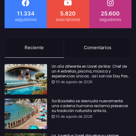
11.334
5.820
25.600
Reciente
Comentarios
Un día diferente en Lloret de Mar: Chef de
un 4 estrellas, piscina, música y
experiencias únicas… así son los Day Pass
by Roger de Flor
10 de agosto de 2026
Sa Boadella se desnuda nuevamente:
una cadena humana reclama preservar
su tradición naturista ante la
masificación de la playa
10 de agosto de 2026
La Juventus Lloret disuelve su primer