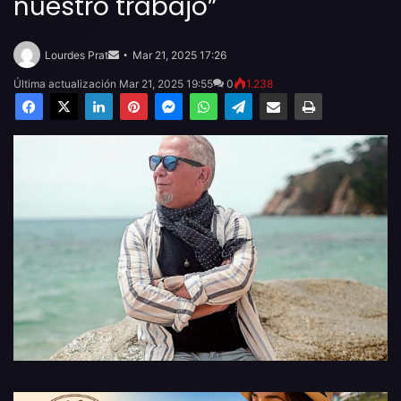
nuestro trabajo”
Send
an
Lourdes Prat
Mar 21, 2025 17:26
email
Última actualización Mar 21, 2025 19:55
0
1.238
Facebook
X
LinkedIn
Pinterest
Messenger
WhatsApp
Telegram
Compartir por email
Imprimir