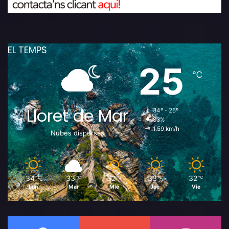
EL TEMPS
25
℃
Lloret de Mar
34º - 25º
83%
1.59 km/h
Nubes dispersas
34
33
32
33
32
℃
℃
℃
℃
℃
Lun
Mar
Mié
Jue
Vie