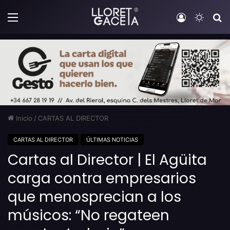
Menú
Iniciar sesi
Switch
B
Inicio
/
CARTAS AL DIRECTOR
CARTAS AL DIRECTOR
ÚLTIMAS NOTICIAS
Cartas al Director | El Agüita
carga contra empresarios
que menosprecian a los
músicos: “No regateen