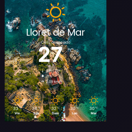
Lloret de Mar
Cielo despejado
27
℃
33º - 27º
71%
2.09 km/h
33
34
32
30
30
℃
℃
℃
℃
℃
Vie
Sáb
Dom
Lun
Mar