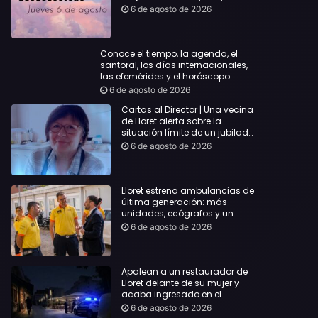
querida
6 de agosto de 2026
Conoce el tiempo, la agenda, el
santoral, los días internacionales,
las efemérides y el horóscopo…
6 de agosto de 2026
Cartas al Director | Una vecina
de Lloret alerta sobre la
situación límite de un jubilado
de 65 años y pide una
6 de agosto de 2026
respuesta urgente
Lloret estrena ambulancias de
última generación: más
unidades, ecógrafos y un
servicio reforzado las 24 horas
6 de agosto de 2026
Apalean a un restaurador de
Lloret delante de su mujer y
acaba ingresado en el
Hospital Vall d’Hebron
6 de agosto de 2026