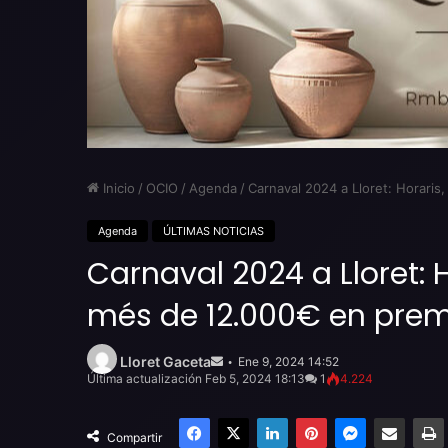
Inicio
/
OCIO
/
Agenda
/
Carnaval 2024 a Lloret: Horaris
Agenda
ÚLTIMAS NOTICIAS
Carnaval 2024 a Lloret: 
més de 12.000€ en prem
Send
an
Lloret Gaceta
Ene 9, 2024 14:52
email
Última actualización Feb 5, 2024 18:13
1
4.224
Facebook
X
LinkedIn
Pinterest
Messenger
Compartir por email
Compartir