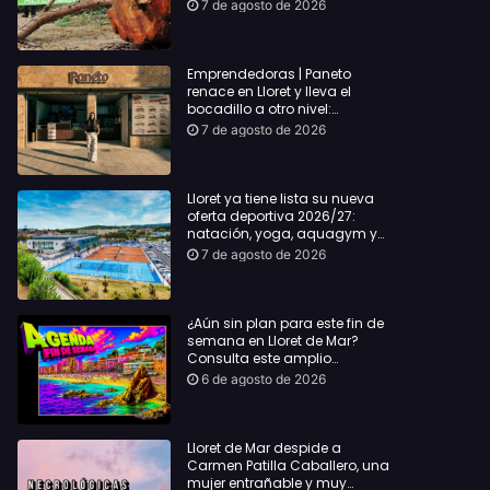
hasta Lloret y reclama la
7 de agosto de 2026
dimisión de Sílvia Paneque
Emprendedoras | Paneto
renace en Lloret y lleva el
bocadillo a otro nivel:
producto km 0 y espíritu
7 de agosto de 2026
“Beach Vibes”
Lloret ya tiene lista su nueva
oferta deportiva 2026/27:
natación, yoga, aquagym y
decenas de actividades para
7 de agosto de 2026
todas las edades
¿Aún sin plan para este fin de
semana en Lloret de Mar?
Consulta este amplio
recopilatorio de planes:
6 de agosto de 2026
Lloret de Mar despide a
Carmen Patilla Caballero, una
mujer entrañable y muy