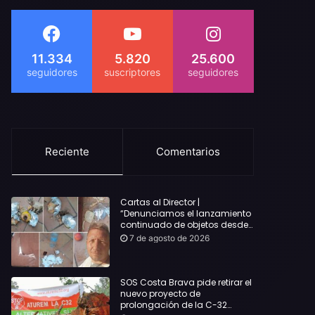
11.334
5.820
25.600
Reciente
Comentarios
Cartas al Director |
“Denunciamos el lanzamiento
continuado de objetos desde
alojamientos turísticos a
7 de agosto de 2026
nuestro hogar en Lloret: Podría
haber causado una
desgracia”
SOS Costa Brava pide retirar el
nuevo proyecto de
prolongación de la C-32