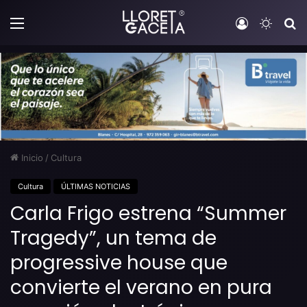
Menú
Iniciar sesi
Switch
B
Inicio
/
Cultura
Cultura
ÚLTIMAS NOTICIAS
Carla Frigo estrena “Summer
Tragedy”, un tema de
progressive house que
convierte el verano en pura