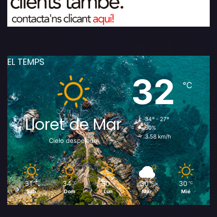
EL TEMPS
32
℃
Lloret de Mar
34º - 27º
50%
3.58 km/h
Cielo despejado
31
34
30
30
30
℃
℃
℃
℃
℃
Sáb
Dom
Lun
Mar
Mié