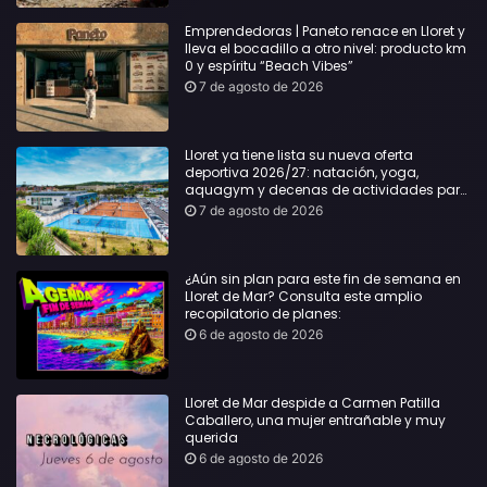
Emprendedoras | Paneto renace en Lloret y
lleva el bocadillo a otro nivel: producto km
0 y espíritu “Beach Vibes”
7 de agosto de 2026
Lloret ya tiene lista su nueva oferta
deportiva 2026/27: natación, yoga,
aquagym y decenas de actividades para
todas las edades
7 de agosto de 2026
¿Aún sin plan para este fin de semana en
Lloret de Mar? Consulta este amplio
recopilatorio de planes:
6 de agosto de 2026
Lloret de Mar despide a Carmen Patilla
Caballero, una mujer entrañable y muy
querida
6 de agosto de 2026