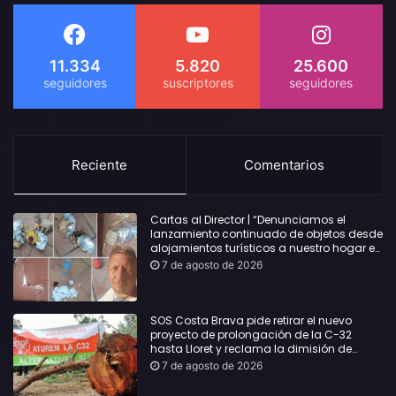
11.334
5.820
25.600
Reciente
Comentarios
Cartas al Director | “Denunciamos el
lanzamiento continuado de objetos desde
alojamientos turísticos a nuestro hogar en
Lloret: Podría haber causado una
7 de agosto de 2026
desgracia”
SOS Costa Brava pide retirar el nuevo
proyecto de prolongación de la C-32
hasta Lloret y reclama la dimisión de
Sílvia Paneque
7 de agosto de 2026