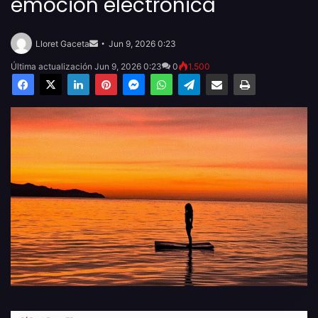
emoción electrónica
Send
an
Lloret Gaceta
Jun 9, 2026 0:23
email
Última actualización Jun 9, 2026 0:23
0
1.500
Facebook
X
LinkedIn
Pinterest
Messenger
WhatsApp
Telegram
Compartir por email
Imprimir