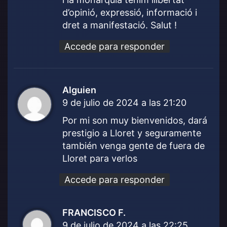
:
d’opinió, expressió, informació i
dret a manifestació. Salut !
Accede para responder
Alguien
d
9 de julio de 2024 a las 21:20
i
c
Por mi son muy bienvenidos, dará
e
prestigio a Lloret y seguramente
:
también venga gente de fuera de
Lloret para verlos
Accede para responder
FRANCISCO F.
d
9 de julio de 2024 a las 22:25
i