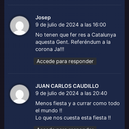
Josep
d
9 de julio de 2024 a las 16:00
i
c
No tenen que fer res a Catalunya
e
aquesta Gent. Referéndum a la
:
corona Ja!!!
Accede para responder
JUAN CARLOS CAUDILLO
d
9 de julio de 2024 a las 20:40
i
c
Menos fiesta y a currar como todo
e
el mundo !!
:
Lo que nos cuesta esta fiesta !!