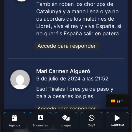
c
También roban los chorizos de
e
Catalunya y a mano llena o ya no
:
os acordáis de los maletines de
Lloret, viva el rey y viva España, si
no queréis España salir en patera
Accede para responder
Mari Carmen Algueró
d
9 de julio de 2024 a las 21:52
i
c
Eso! Tirales flores ya de paso y
e
baja a besarles los pies
:
ES
Accede para responder
Agenda
Encuestas
Juegos
24/7
By
Ciudadano
d