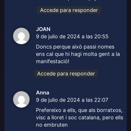
:
Accede para responder
JOAN
d
9 de julio de 2024 a las 20:55
i
c
Doncs perque això passi nomes
e
ens cal que hi hagi molta gent a la
:
manifestació!
Accede para responder
Anna
d
9 de julio de 2024 a las 22:07
i
c
Prefereixo a ells, que als borratxos,
e
visc a lloret i soc catalana, pero ells
:
no embruten