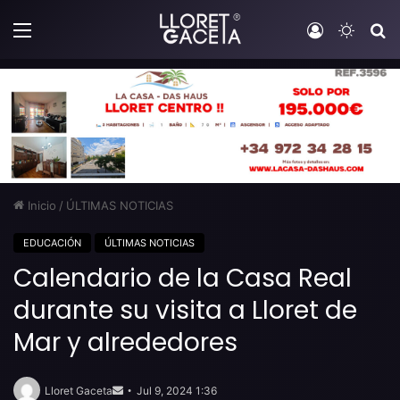
Menú
Iniciar sesi
Switch
B
Inicio
/
ÚLTIMAS NOTICIAS
EDUCACIÓN
ÚLTIMAS NOTICIAS
Calendario de la Casa Real
durante su visita a Lloret de
Mar y alrededores
Send
an
Lloret Gaceta
Jul 9, 2024 1:36
email