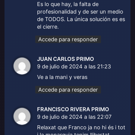
Es lo que hay, la falta de
profesionalidad y de ser un medio
de TODOS. La única solución es es
el cierre.
Accede para responder
JUAN CARLOS PRIMO
d
9 de julio de 2024 a las 21:23
i
c
Ve a la mani y veras
e
:
Accede para responder
FRANCISCO RIVERA PRIMO
d
9 de julio de 2024 a las 22:07
i
c
Relaxat que Franco ja no hi és i tot
e
i la monarquia tenim llibertat