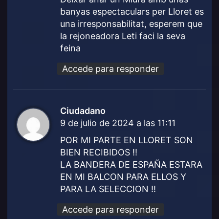
e
banyas espectaculars per Lloret es
:
una irresponsabilitat, esperem que
la rejoneadora Leti faci la seva
feina
Accede para responder
Ciudadano
d
9 de julio de 2024 a las 11:11
i
c
POR MI PARTE EN LLORET SON
e
BIEN RECIBIDOS !!
:
LA BANDERA DE ESPAÑA ESTARA
EN MI BALCON PARA ELLOS Y
PARA LA SELECCION !!
Accede para responder