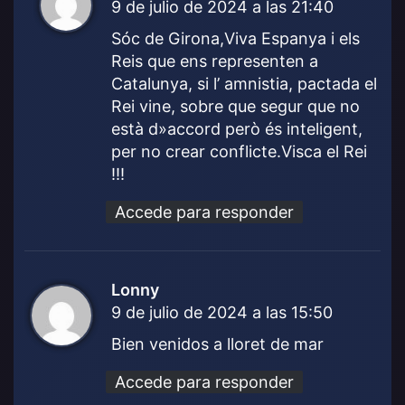
9 de julio de 2024 a las 21:40
i
c
Sóc de Girona,Viva Espanya i els
e
Reis que ens representen a
:
Catalunya, si l’ amnistia, pactada el
Rei vine, sobre que segur que no
està d»accord però és inteligent,
per no crear conflicte.Visca el Rei
!!!
Accede para responder
Lonny
d
9 de julio de 2024 a las 15:50
i
c
Bien venidos a lloret de mar
e
:
Accede para responder