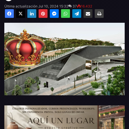
Última actualización Jul 10, 2024 15:32
37
16.432
Facebook
X
LinkedIn
Pinterest
Messenger
WhatsApp
Telegram
Compartir por email
Imprimir