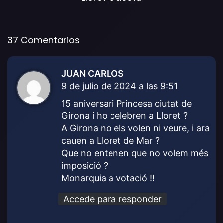
37 Comentarios
JUAN CARLOS
d
9 de julio de 2024 a las 9:51
i
c
15 aniversari Princesa ciutat de
e
Girona i ho celebren a Lloret ?
:
A Girona no els volen ni veure, i ara
cauen a Lloret de Mar ?
Que no entenen que no volem més
imposició ?
Monarquia a votació !!
Accede para responder