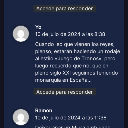
e
:
Accede para responder
Yo
d
10 de julio de 2024 a las 8:38
i
c
Cuando leo que vienen los reyes,
e
pienso, estarán haciendo un rodaje
:
al estilo «Juego de Tronos», pero
luego recuerdo que no, que en
pleno siglo XXI seguimos teniendo
monarquía en España…
Accede para responder
Ramon
d
10 de julio de 2024 a las 11:38
i
c
Deixar anar un Miura amb unas