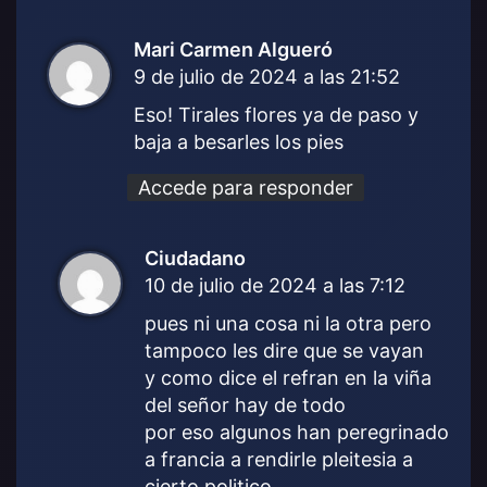
Mari Carmen Algueró
d
9 de julio de 2024 a las 21:52
i
c
Eso! Tirales flores ya de paso y
e
baja a besarles los pies
:
Accede para responder
Ciudadano
d
10 de julio de 2024 a las 7:12
i
c
pues ni una cosa ni la otra pero
e
tampoco les dire que se vayan
:
y como dice el refran en la viña
del señor hay de todo
por eso algunos han peregrinado
a francia a rendirle pleitesia a
cierto politico