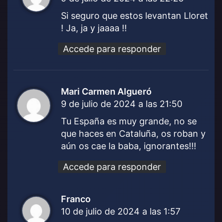
c
Si seguro que estos levantan Lloret
e
! Ja, ja y jaaaa !!
:
Accede para responder
Mari Carmen Algueró
d
9 de julio de 2024 a las 21:50
i
c
Tu España es muy grande, no se
e
que haces en Cataluña, os roban y
:
aún os cae la baba, ignorantes!!!
Accede para responder
Franco
d
10 de julio de 2024 a las 1:57
i