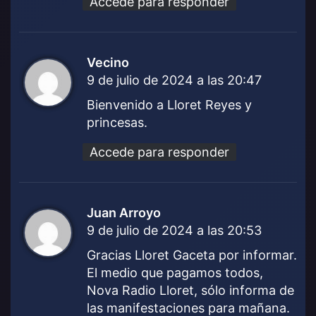
Accede para responder
Vecino
d
9 de julio de 2024 a las 20:47
i
c
Bienvenido a Lloret Reyes y
e
princesas.
:
Accede para responder
Juan Arroyo
d
9 de julio de 2024 a las 20:53
i
c
Gracias Lloret Gaceta por informar.
e
El medio que pagamos todos,
:
Nova Radio Lloret, sólo informa de
las manifestaciones para mañana.