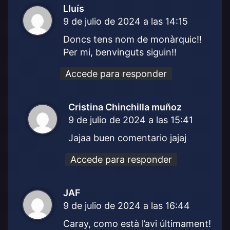
Lluís
d
9 de julio de 2024 a las 14:15
i
c
Doncs tens nom de monàrquic!!
e
Per mi, benvinguts siguin!!
:
Accede para responder
Cristina Chinchilla muñoz
d
9 de julio de 2024 a las 15:41
i
c
Jajaa buen comentario jajaj
e
:
Accede para responder
JAF
d
9 de julio de 2024 a las 16:44
i
c
Caray, como està l’avi últimament!