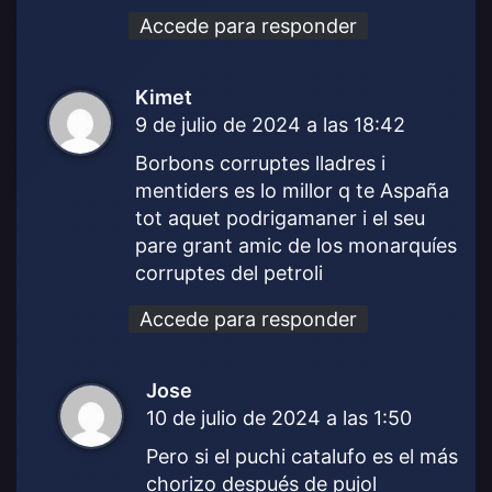
:
Accede para responder
Kimet
d
9 de julio de 2024 a las 18:42
i
c
Borbons corruptes lladres i
e
mentiders es lo millor q te Aspaña
:
tot aquet podrigamaner i el seu
pare grant amic de los monarquíes
corruptes del petroli
Accede para responder
Jose
d
10 de julio de 2024 a las 1:50
i
c
Pero si el puchi catalufo es el más
e
chorizo después de pujol