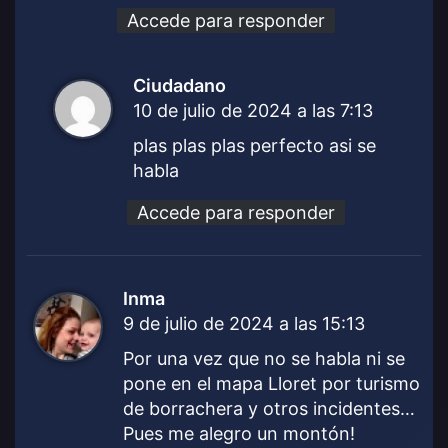
Accede para responder
Ciudadano
d
10 de julio de 2024 a las 7:13
i
c
plas plas plas perfecto asi se
e
habla
:
Accede para responder
Inma
d
9 de julio de 2024 a las 15:13
i
c
Por una vez que no se habla ni se
e
pone en el mapa Lloret por turismo
:
de borrachera y otros incidentes…
Pues me alegro un montón!