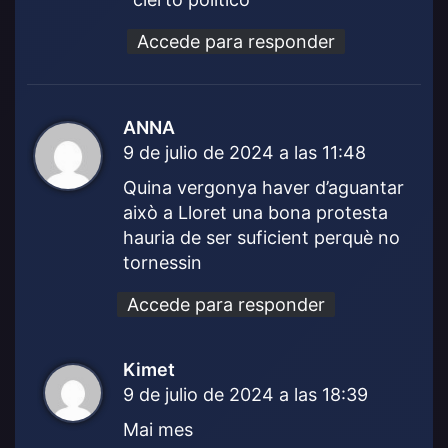
Accede para responder
ANNA
d
9 de julio de 2024 a las 11:48
i
c
Quina vergonya haver d’aguantar
e
això a Lloret una bona protesta
:
hauria de ser suficient perquè no
tornessin
Accede para responder
Kimet
d
9 de julio de 2024 a las 18:39
i
c
Mai mes
e